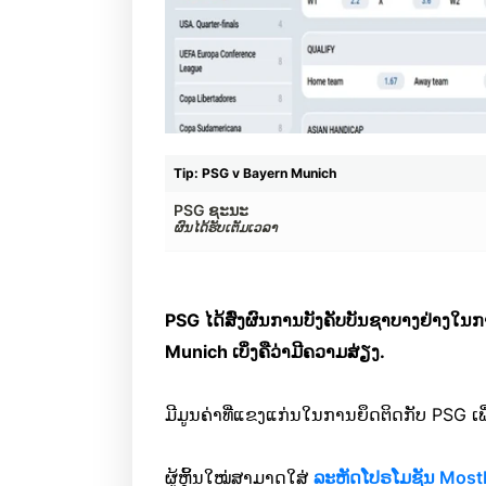
Tip: PSG v Bayern Munich
PSG ຊະນະ
ຜົນໄດ້ຮັບເຕັມເວລາ
PSG ໄດ້ສົ່ງຜົນການບັງຄັບບັນຊາບາງຢ່າງໃ
Munich ເບິ່ງຄືວ່າມີຄວາມສ່ຽງ.
ມີມູນຄ່າທີ່ແຂງແກ່ນໃນການຍຶດຕິດກັບ PSG ເພ
ຜູ້ຫຼິ້ນໃໝ່ສາມາດໃສ່
ລະຫັດໂປຣໂມຊັນ Most