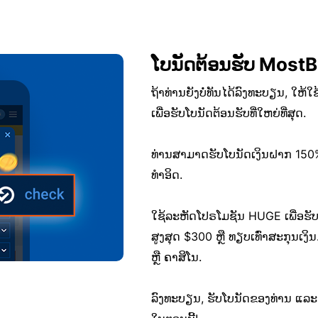
ໂບນັດຕ້ອນຮັບ MostB
ຖ້າທ່ານຍັງບໍ່ທັນໄດ້ລົງທະບຽນ, ໃຫ
ເພື່ອຮັບໂບນັດຕ້ອນຮັບທີ່ໃຫຍ່ທີ່ສຸດ.
ທ່ານສາມາດຮັບໂບນັດເງິນຝາກ 150% 
ທຳອິດ.
ໃຊ້ລະຫັດໂປຣໂມຊັນ HUGE ເພື່ອຮັ
ສູງສຸດ $300 ຫຼື ທຽບເທົ່າສະກຸນເງ
ຫຼື ຄາສິໂນ.
ລົງທະບຽນ, ຮັບໂບນັດຂອງທ່ານ ແລະ ເຂົ້