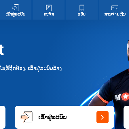
ເຂົ້າ​ສູ່​ລະ​ບົບ
ກະຈົກ
ແອັບ
ການຈ່າຍເງິນ
t
ີ່ຖືກຕ້ອງ. ເຂົ້າສູ່ລະບົບຂ້າງ
ເຂົ້າ​ສູ່​ລະ​ບົບ