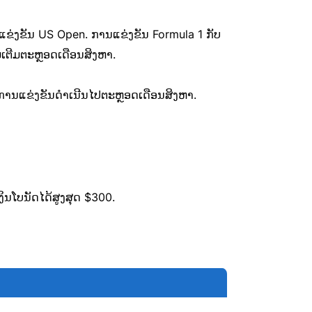
່ງຂັນ US Open. ການແຂ່ງຂັນ Formula 1 ກັບ
ມເຕີມຕະຫຼອດເດືອນສິງຫາ.
ຫ້ການແຂ່ງຂັນດຳເນີນໄປຕະຫຼອດເດືອນສິງຫາ.
ງິນໂບນັດໄດ້ສູງສຸດ $300.