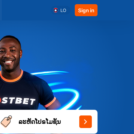
LO
Sign in
ລະຫັດໂປຣໂມຊັນ