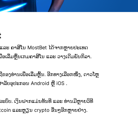
t
ລາ ແລະ ຄາສິໂນ MostBet ໄດ້ຈາກຫຼາຍປະເທດ
ເພື່ອເລີ່ມຫຼິ້ນເກມຄາສິໂນ ແລະ ວາງເດີມພັນກິລາ.
ືຂອງທ່ານເພື່ອເລີ່ມຫຼິ້ນ. ອີກທາງເລືອກໜຶ່ງ, ດາວໂຫຼ
ລັບອຸປະກອນ Android ຫຼື iOS .
ສູ່ລະບົບ. ເງິນຝາກແມ່ນທັນທີ ແລະ ທ່ານມີຫຼາຍວິທີ
tcoin ແລະຫຼຽນ crypto ອື່ນໆອີກຫຼາຍຢ່າງ.