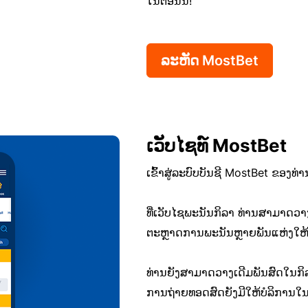
ໃນຕອນນີ້!
ລະຫັດ MostBet
ເວັບໄຊທ໌ MostBet
ເຂົ້າສູ່ລະບົບບັນຊີ MostBet ຂອງທ່
ທີ່ເວັບໄຊພະນັນກິລາ ທ່ານສາມາດວາ
ຕະຫຼາດການພະນັນຫຼາຍພັນແຫ່ງໃຫ້ບໍ
ທ່ານຍັງສາມາດວາງເດີມພັນສົດໃນກິລາ
ການຖ່າຍທອດສົດຍັງມີໃຫ້ບໍລິການໃນກ