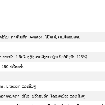
ສິໂນ, ຄາສິໂນສົດ, Aviator , ໂປ໊ກເກີ, ເກມໂທລະພາບ
ພາຍໃນ 1 ຊົ່ວໂມງຫຼັງຈາກລົງທະບຽນ ຖ້າບໍ່ດັ່ງນັ້ນ 125%)
+ 250 ຟຣີສະປິນ
um , Litecoin ແລະອື່ນໆ
ລາການາດາ, ເອີໂຣ, ຟຣັງສະວິດ, ໂຄຣນານໍເວ ແລະ ອື່ນໆ