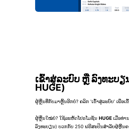
ເຂົ້າສູ່ລະບົບ ຫຼື ລົງທະ
HUGE)
ຜູ້ຫຼິ້ນທີ່ກັບມາຫຼິ້ນອີກບໍ? ຄລິກ 'ເຂົ້າສູ່ລະບົບ' ເພື່ອ
ຜູ້ຫຼິ້ນໃໝ່ບໍ? ໃຊ້ລະຫັດໂປຣໂມຊັນ
HUGE
ເມື່ອທ່
ລົງທະບຽນ) ບວກກັບ 250 ຟຣີສະປິນສຳລັບຜູ້ຫຼິ້ນຄ