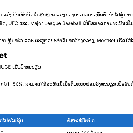
ຂ່ງຂັນເທັນນິດໃນສະໜາມແຂງຂອງອາເມລິກາເໜືອຍັງນຳໄປສູ່ການແຂ
ກເກັດ, UFC ແລະ Major League Baseball ໃຫ້ໂອກາດການພະນັນເພີ່
ການຫຼິ້ນທີ່ໄວ ແລະ ຕະຫຼາດປະຈຳວັນທີ່ກວ້າງຂວາງ, MostBet ເຮັດໃ
et
HUGE ເມື່ອລົງທະບຽນ.
າກໄດ້ 150%. ສາມາດໃຊ້ລະຫັດນີ້ເມື່ອຕື່ມແບບຟອມລົງທະບຽນເພື່ອຮັບເ
ດໂປຣໂມຊັນ
ຂໍ້ສະເໜີໂບນັດ