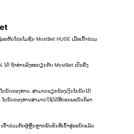
et
້ໃຊ້ລະຫັດໂປຣໂມຊັນ MostBet HUGE ເມື່ອເຂົ້າຮ່ວມ
ໄດ້ ຖ້າທ່ານລົງທະບຽນກັບ MostBet ເປັນຄັ້ງ
ບໂບນັດຂອງທ່ານ. ສາມາດຮຽກຮ້ອງເງິນໂບນັດໄດ້
ິນ. ໂບນັດຂອງທ່ານສາມາດໃຊ້ໄດ້ທີ່ບ່ອນພະນັນກິລາ
າຮ່ວມກັບຜູ້ຫຼິ້ນຫຼາຍພັນຄົນທີ່ເຂົ້າສູ່ລະບົບແລ້ວ