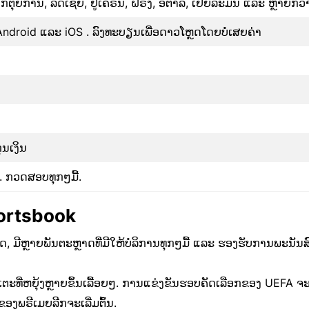
ອກຕຸຍການ, ລັດເຊຍ, ຢູເຄຣນ, ຝຣັ່ງ, ອິຕາລີ, ເຢຍລະມັນ ແລະ ຫຼາຍກວ່
ນ Android ແລະ iOS . ລົງທະບຽນເພື່ອດາວໂຫຼດໂດຍບໍ່ເສຍຄ່າ
ຸນເງິນ
ີ້. ກວດສອບທຸກໆມື້.
Sportsbook
 ມີຫຼາຍພັນຕະຫຼາດທີ່ມີໃຫ້ບໍລິການທຸກໆມື້ ແລະ ຮອງຮັບການພະນັນສ
ະທີ່ຫຍຸ້ງຫຼາຍຂຶ້ນເລື້ອຍໆ. ການແຂ່ງຂັນຮອບຄັດເລືອກຂອງ UEFA ຈ
ງພຣີເມຍລີກຈະເລີ່ມຕົ້ນ.