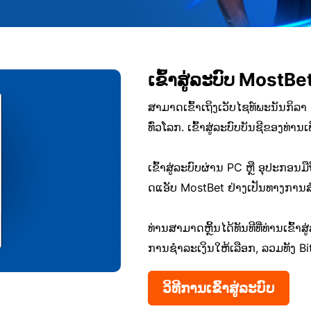
ເຂົ້າສູ່ລະບົບ MostBe
ສາມາດເຂົ້າເຖິງເວັບໄຊທ໌ພະນັນກິ
ທົ່ວໂລກ. ເຂົ້າສູ່ລະບົບບັນຊີຂອງທ່ານ
ເຂົ້າສູ່ລະບົບຜ່ານ PC ຫຼື ອຸປະກອນມືຖ
ດແອັບ MostBet ຢ່າງເປັນທາງການສຳ
ທ່ານສາມາດຫຼິ້ນໄດ້ທັນທີທີ່ທ່ານເຂົ້າ
ການຊໍາລະເງິນໃຫ້ເລືອກ, ລວມທັງ Bi
ວິທີການເຂົ້າສູ່ລະບົບ