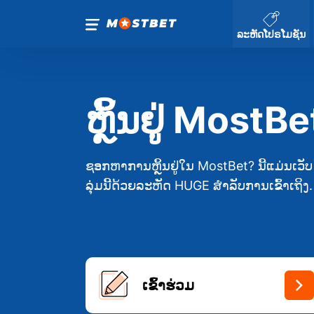
ລະຫັດໂປຣໂມຊັນ
ຫຼິ້ນຢູ່ MostBe
ຊອກຫາການຫຼິ້ນຢູ່ໃນ MostBet? ນີ້ແມ່ນເວັບໄຊທ
ລຸ່ມນີ້ດ້ວຍລະຫັດ HUGE ສໍາລັບການເຂົ້າເຖິງ.
ເຂົ້າຮ່ວມ