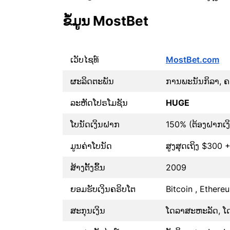
ຂໍ້ມູນ MostBet
ເວັບໄຊທ໌
MostBet.com
ຜະລິດຕະພັນ
ການພະນັນກິລາ, ຄາ
ລະຫັດໂປຣໂມຊັນ
HUGE
ໂບນັດເງິນຝາກ
150% (ຕ້ອງຝາກເງິນ
ມູນຄ່າໂບນັດ
ສູງສຸດເຖິງ $300 
ສ້າງຕັ້ງຂຶ້ນ
2009
ຍອມຮັບເງິນຄຣິບໂຕ
Bitcoin , Ethere
ສະກຸນເງິນ
ໂດລາສະຫະລັດ, ໂດ