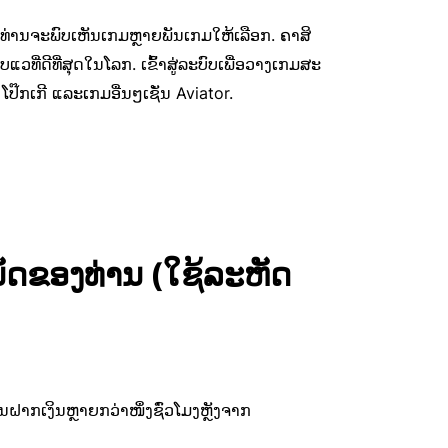
່ານຈະພົບເຫັນເກມຫຼາຍພັນເກມໃຫ້ເລືອກ. ຄາສິ
ແວທີ່ດີທີ່ສຸດໃນໂລກ. ເຂົ້າສູ່ລະບົບເພື່ອວາງເກມສະ
 ໂປ໊ກເກີ ແລະເກມອື່ນໆເຊັ່ນ Aviator.
ບນັດຂອງທ່ານ (ໃຊ້ລະຫັດ
ນຝາກເງິນຫຼາຍກວ່າໜຶ່ງຊົ່ວໂມງຫຼັງຈາກ