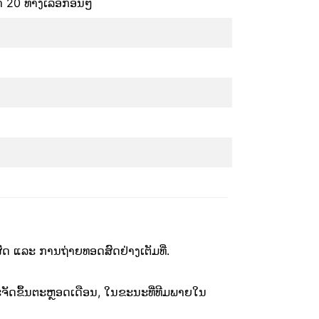
າ 20 ທາງເລືອກອື່ນໆ
ົດ ແລະ ການຖ່າຍທອດສົດຢ່າງເຕັມທີ່.
ະຈັດຂຶ້ນຕະຫຼອດເດືອນ, ໃນຂະນະທີ່ທີມພາຍໃນ