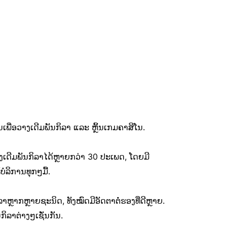
ານເພື່ອວາງເດີມພັນກິລາ ແລະ ຫຼິ້ນເກມຄາສິໂນ.
ງເດີມພັນກິລາໄດ້ຫຼາຍກວ່າ 30 ປະເພດ, ໂດຍມີ
ລິການທຸກໆມື້.
ຫຼາກຫຼາຍຊະນິດ, ທັງໝົດມີອັດຕາຕໍ່ຮອງທີ່ດີຫຼາຍ.
ິລາຕ່າງໆເຊັ່ນກັນ.