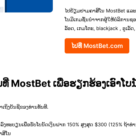
ໄປຢ້ຽມຢາມຄາສິໂນ MostBet ແລະທ
ໂນມີເກມຊັ້ນນໍາຈາກຜູ້ໃຫ້ບໍລິການຊອບ
ລັອດ, ເກມໂຕະ, blackjack , ຣູເລັດ,
ໄປທີ່ MostBet.com
ບຽນທີ່ MostBet ເພື່ອຮຽກຮ້ອງເອົາໂ
ເຂົ້າເຖິງບັນຊີຂອງທ່ານທັນທີ.
ານລົງທະບຽນເພື່ອຮັບໂບນັດເງິນຝາກ 150% ສູງສຸດ $300 (125% ຖ້າທ່າ
າສິໂນ