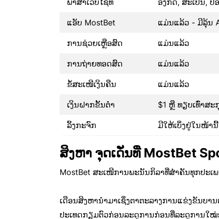
ພາສາເວັບໄຊທ໌
ອັງກິດ, ສະເປນ, ປ
ແອັບ MostBet
ແມ່ນແລ້ວ - ມີລຸ້
ການຊ່ວຍເຫຼືອສົດ
ແມ່ນແລ້ວ
ການຖ່າຍທອດສົດ
ແມ່ນແລ້ວ
ຂໍ້ສະເໜີເງິນຄືນ
ແມ່ນແລ້ວ
ເງິນຝາກຂັ້ນຕ່ຳ
$1 ຫຼື ທຽບເທົ່າສະກ
ລິ້ງກະຈົກ
ມີໃຫ້ເບິ່ງຢູ່ໃນໜ້ານ
ສິງຫາ ຈຸດເດັ່ນທີ່ MostBet 
MostBet ສະເໜີການພະນັນກິລາທີ່ສຳຄັນທຸກປະເພດ,
ເດືອນສິງຫານຳມາເຊິ່ງຕາຕະລາງການແຂ່ງຂັນບານເຕ
ປະເທດກຽມຕົວກ່ອນລະດູການກ່ອນທີ່ລະດູການໃໝ່ຂອ