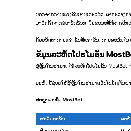
ນອກຈາກການແຂ່ງຂັນບານເຕະແລ້ວ, ຕາຕະລາງການແ
ມາອີກຄັ້ງຈາກຊ່ວງພັກຮ້ອນ, ໃນຂະນະທີ່ກິລາຄຣິ
ດ້ວຍອັດຕາການແຂ່ງຂັນທີ່ແຂ່ງຂັນ, ການພະນັນໃນ
ຂໍ້ມູນລະຫັດໂປຣໂມຊັນ MostB
ຜູ້ຫຼິ້ນໃໝ່ສາມາດໃຊ້ລະຫັດໂປຣໂມຊັນ MostBet 
ລະຫັດນີ້ຊ່ວຍໃຫ້ຜູ້ຫຼິ້ນໃໝ່ສາມາດຮັບໂບນັດເງິນຝ
ສະຫຼຸບລະຫັດ MostBet
ຜະລິດຕະພັນ
ລະຫັ