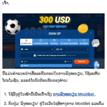
ເຈົ້າ.
ນີ້ແມ່ນຄຳແນະນຳເທື່ອລະຂັ້ນຕອນໃນການລົງທະບຽນ, ໃຊ້ລະຫັດ
ໂປຣໂມຊັນ, ແລະຂໍໂບນັດຕ້ອນຮັບຂອງທ່ານ:
ໃຊ້ລິ້ງຢູ່ໃນໜ້ານີ້ເພື່ອເຂົ້າເຖິງ
ການລົງທະບຽນ MostBet
.
ກົດປຸ່ມ 'ລົງທະບຽນ' ຢູ່ໃນເວັບໄຊທ໌ທາງການ MostBet ແລະຕື່ມ