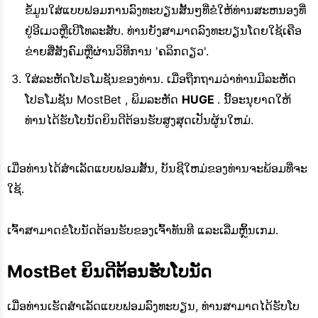
ຂໍ້ມູນໃສ່ແບບຟອມການລົງທະບຽນສັ້ນໆທີ່ຂໍໃຫ້ທ່ານສະຫນອງທີ່
ຢູ່ອີເມວຫຼືເບີໂທລະສັບ. ທ່ານຍັງສາມາດລົງທະບຽນໂດຍໃຊ້ເຄືອ
ຂ່າຍສື່ສັງຄົມຫຼືຜ່ານວິທີການ 'ຄລິກດຽວ'.
ໃສ່ລະຫັດໂປຣໂມຊັນຂອງທ່ານ. ເມື່ອຖືກຖາມວ່າທ່ານມີລະຫັດ
ໂປຣໂມຊັນ MostBet , ພິມລະຫັດ
HUGE
. ນີ້ອະນຸຍາດໃຫ້
ທ່ານໄດ້ຮັບໂບນັດຍິນດີຕ້ອນຮັບສູງສຸດເປັນຜູ້ນໃຫມ່.
ເມື່ອທ່ານໄດ້ສໍາເລັດແບບຟອມສັ້ນ, ບັນຊີໃຫມ່ຂອງທ່ານຈະພ້ອມທີ່ຈະ
ໃຊ້.
ເຈົ້າສາມາດຂໍໂບນັດຕ້ອນຮັບຂອງເຈົ້າທັນທີ ແລະເລີ່ມຫຼິ້ນເກມ.
MostBet ຍິນດີຕ້ອນຮັບໂບນັດ
ເມື່ອທ່ານເຮັດສໍາເລັດແບບຟອມລົງທະບຽນ, ທ່ານສາມາດໄດ້ຮັບໂບ