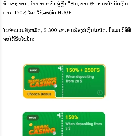
ນັດຂອງທ່ານ. ໃນຖານະເປັນຜູ້ຫຼິ້ນໃຫມ່, ທ່ານສາມາດຂໍໂບນັດເງິນ
ຝາກ 150% ໂດຍໃຊ້ລະຫັດ HUGE .
ໃນຈໍານວນທັງຫມົດ, $ 300 ສາມາດຮ້ອງຂໍເງິນໂບນັດ. ນີ້ແມ່ນວິທີທີ່
ຈະໄດ້ຮັບໂບນັດ: