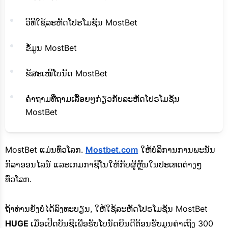
ວິທີໃຊ້ລະຫັດໂປຣໂມຊັນ MostBet
ຂໍ້ມູນ MostBet
ຂໍ້ສະເໜີໂບນັດ MostBet
ຄຳຖາມທີ່ຖາມເລື້ອຍໆກ່ຽວກັບລະຫັດໂປຣໂມຊັນ
MostBet
MostBet ແມ່ນທົ່ວໂລກ.
Mostbet.com
ໃຫ້ບໍລິການການພະນັນ
ກິລາອອນໄລນ໌ ແລະເກມກາຊີໂນໃຫ້ກັບຜູ້ຫຼິ້ນໃນປະເທດຕ່າງໆ
ທົ່ວໂລກ.
ຖ້າທ່ານຍັງບໍ່ໄດ້ລົງທະບຽນ, ໃຫ້ໃຊ້ລະຫັດໂປຣໂມຊັນ MostBet
HUGE
ເມື່ອເປີດບັນຊີເພື່ອຮັບໂບນັດຍິນດີຕ້ອນຮັບມູນຄ່າເຖິງ 300