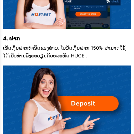
ຝາກ
ເຮັດເງິນຝາກທໍາອິດຂອງທ່ານ. ໂບນັດເງິນຝາກ 150% ສາມາດໃຊ້
ໄດ້ເມື່ອທ່ານລົງທະບຽນດ້ວຍລະຫັດ HUGE .