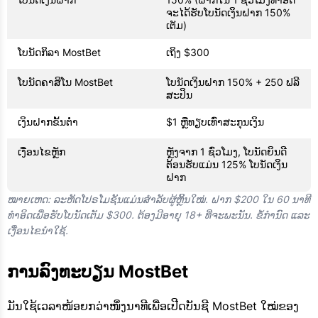
ຈະໄດ້ຮັບໂບນັດເງິນຝາກ 150%
ເຕັມ)
ໂບນັດກິລາ MostBet
ເຖິງ $300
ໂບນັດຄາສິໂນ MostBet
ໂບນັດເງິນຝາກ 150% + 250 ຟລີ
ສະປິນ
ເງິນຝາກຂັ້ນຕໍ່າ
$1 ຫຼືທຽບເທົ່າສະກຸນເງິນ
ເງື່ອນໄຂຫຼັກ
ຫຼັງຈາກ 1 ຊົ່ວໂມງ, ໂບນັດຍິນດີ
ຕ້ອນຮັບແມ່ນ 125% ໂບນັດເງິນ
ຝາກ
ໝາຍເຫດ: ລະຫັດໂປຣໂມຊັນແມ່ນສຳລັບຜູ້ຫຼິ້ນໃໝ່. ຝາກ $200 ໃນ 60 ນາທີ
ທຳອິດເພື່ອຮັບໂບນັດເຕັມ $300. ຕ້ອງມີອາຍຸ 18+ ທີ່ຈະພະນັນ. ຂໍ້ກຳນົດ ແລະ
ເງື່ອນໄຂນຳໃຊ້.
ການລົງທະບຽນ MostBet
ມັນໃຊ້ເວລາໜ້ອຍກວ່າໜຶ່ງນາທີເພື່ອເປີດບັນຊີ MostBet ໃໝ່ຂອງ