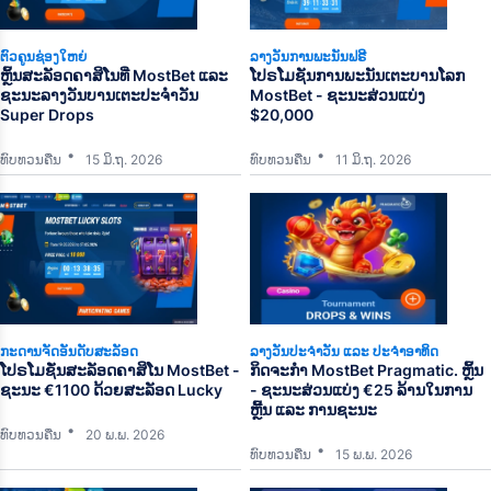
ຕົວຄູນຊ່ອງໃຫຍ່
ລາງວັນການພະນັນຟຣີ
ຫຼິ້ນສະລັອດຄາສິໂນທີ່ MostBet ແລະ
ໂປຣໂມຊັນການພະນັນເຕະບານໂລກ
ຊະນະລາງວັນບານເຕະປະຈຳວັນ
MostBet - ຊະນະສ່ວນແບ່ງ
Super Drops
$20,000
ທົບທວນຄືນ
15 ມິ.ຖ. 2026
ທົບທວນຄືນ
11 ມິ.ຖ. 2026
ກະດານຈັດອັນດັບສະລັອດ
ລາງວັນປະຈຳວັນ ແລະ ປະຈຳອາທິດ
ໂປຣໂມຊັ່ນສະລັອດຄາສິໂນ MostBet -
ກິດຈະກຳ MostBet Pragmatic. ຫຼິ້ນ
ຊະນະ €1100 ດ້ວຍສະລັອດ Lucky
- ຊະນະສ່ວນແບ່ງ €25 ລ້ານໃນການ
ຫຼີ້ນ ແລະ ການຊະນະ
ທົບທວນຄືນ
20 ພ.ພ. 2026
ທົບທວນຄືນ
15 ພ.ພ. 2026