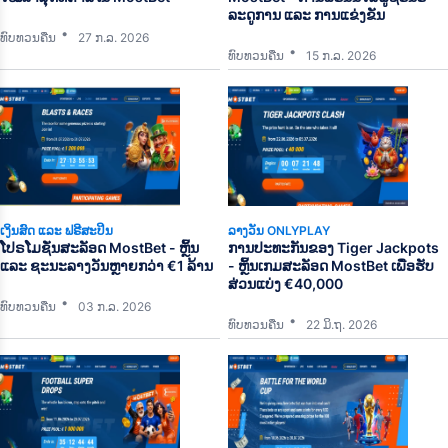
ລະດູການ ແລະ ການແຂ່ງຂັນ
ທົບທວນຄືນ
27 ກ.ລ. 2026
ທົບທວນຄືນ
15 ກ.ລ. 2026
ເງິນສົດ ແລະ ຟຣີສະປິນ
ລາງວັນ ONLYPLAY
ໂປຣໂມຊັ່ນສະລັອດ MostBet - ຫຼິ້ນ
ການປະທະກັນຂອງ Tiger Jackpots
ແລະ ຊະນະລາງວັນຫຼາຍກວ່າ €1 ລ້ານ
- ຫຼິ້ນເກມສະລັອດ MostBet ເພື່ອຮັບ
ສ່ວນແບ່ງ €40,000
ທົບທວນຄືນ
03 ກ.ລ. 2026
ທົບທວນຄືນ
22 ມິ.ຖ. 2026