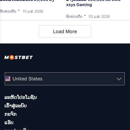
xsys Gaming
ທົບທວນຄືນ
15 ມ.ສ. 2026
ທົບທວນຄືນ
02 ມ.ສ. 2026
Load More
United States
ລະຫັດໂປຣໂມຊັນ
ເຂົ້າ​ສູ່​ລະ​ບົບ
ກະຈົກ
ແອັບ