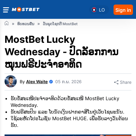
LO
Sign in
ທົບທວນຄືນ
ວັນພຸດໂຊກດີ MostBet
MostBet Lucky
Wednesday - ປົດລັອກການ
ໝຸນຟຣີປະຈຳອາທິດ
By
Alex Waite
05 ກ.ພ. 2026
Share
ຮັບຂໍ້ສະເໜີປະຈຳອາທິດດ້ວຍຂໍ້ສະເໜີ MostBet Lucky
Wednesday.
ຮັບຟຣີສະປິນ ແລະ ໂບນັດເງິນຝາກຄາສິໂນຢູ່ເວັບໄຊພະນັນ.
ໃຊ້ລະຫັດໂປຣໂມຊັນ MostBet HUGE. ເພື່ອຮັບລາງວັນຕ້ອນ
ຮັບ.