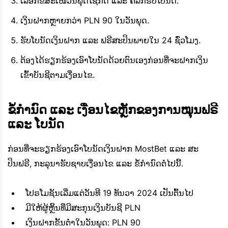
ເລືອກຂໍ້ສະເໜີວັນພຸດໂຊກດີ ແລະ ຄລິກຮັບໂບນັດ.
ເງິນຝາກຫຼາຍກວ່າ PLN 90 ໃນວັນພຸດ.
ຮັບໂບນັດເງິນຝາກ ແລະ ຟຣີສະປິນພາຍໃນ 24 ຊົ່ວໂມງ.
ຕ້ອງໄດ້ຮຽກຮ້ອງເອົາໂບນັດດ້ວຍຕົນເອງກ່ອນທີ່ຈະຝາກເງິນ
ເຂົ້າບັນຊີຕາມເງື່ອນໄຂ.
ຂໍ້ກຳນົດ ແລະ ເງື່ອນໄຂຫຼັກຂອງການໝຸນຟຣີ
ແລະ ໂບນັດ
ກ່ອນທີ່ຈະຮຽກຮ້ອງເອົາໂບນັດເງິນຝາກ MostBet ແລະ ສະ
ປິນຟຣີ, ກະລຸນາຮັບຊາບເງື່ອນໄຂ ແລະ ຂໍ້ກຳນົດຕໍ່ໄປນີ້.
ໂປຣໂມຊັນເລີ່ມແຕ່ວັນທີ 19 ທັນວາ 2024 ເປັນຕົ້ນໄປ
ມີໃຫ້ຜູ້ຫຼິ້ນທີ່ມີສະກຸນເງິນບັນຊີ PLN
ເງິນຝາກຂັ້ນຕ່ຳໃນວັນພຸດ: PLN 90