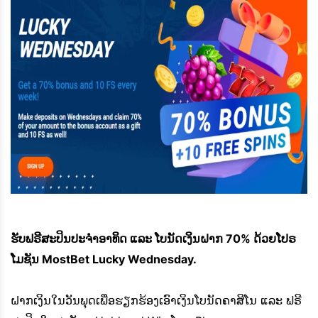
ຮັບຟຣີສະປິນປະຈຳອາທິດ ແລະ ໂບນັດເງິນຝາກ 70% ດ້ວຍໂປຣ
ໂມຊັນ MostBet Lucky Wednesday.
ຝາກເງິນໃນວັນພຸດເພື່ອຮຽກຮ້ອງເອົາເງິນໂບນັດຄາສິໂນ ແລະ ຟຣີ