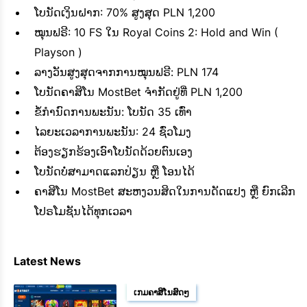
ໂບນັດເງິນຝາກ: 70% ສູງສຸດ PLN 1,200
ໝຸນຟຣີ: 10 FS ໃນ Royal Coins 2: Hold and Win (
Playson )
ລາງວັນສູງສຸດຈາກການໝຸນຟຣີ: PLN 174
ໂບນັດຄາສິໂນ MostBet ຈຳກັດຢູ່ທີ່ PLN 1,200
ຂໍ້ກຳນົດການພະນັນ: ໂບນັດ 35 ເທົ່າ
ໄລຍະເວລາການພະນັນ: 24 ຊົ່ວໂມງ
ຕ້ອງຮຽກຮ້ອງເອົາໂບນັດດ້ວຍຕົນເອງ
ໂບນັດບໍ່ສາມາດແລກປ່ຽນ ຫຼື ໂອນໄດ້
ຄາສິໂນ MostBet ສະຫງວນສິດໃນການດັດແປງ ຫຼື ຍົກເລີກ
ໂປຣໂມຊັນໄດ້ທຸກເວລາ
Latest News
ເກມຄາສິໂນສົດໆ