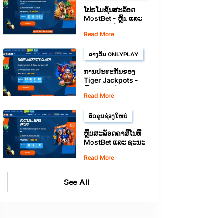
ໂປຣໂມຊັ່ນສະລັອດ
MostBet - ຫຼິ້ນ ແລະ
ຊະນະລາງວັນຫຼາຍກວ່າ
Read More
€1 ລ້ານ
ລາງວັນ ONLYPLAY
ການປະທະກັນຂອງ
Tiger Jackpots -
ຫຼິ້ນເກມສະລັອດ
Read More
MostBet ເພື່ອຮັບສ່ວນ
ແບ່ງ €40,000
ຕົວຄູນຊ່ອງໃຫຍ່
ຫຼິ້ນສະລັອດຄາສິໂນທີ່
MostBet ແລະ ຊະນະ
ລາງວັນບານເຕະ
Read More
ປະຈຳວັນ Super
Drops
See All