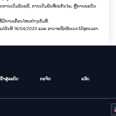
ັບການເດີມພັນຟຣີ, ການເດີມພັນທີ່ປະກັນໄພ, ຫຼືການພະນັນ
ມີການເຄື່ອນໄຫວຢ່າງເຕັມທີ່.
ງແຕ່ວັນທີ 16/04/2020 ແລະ ອາດຈະຖືກອັບເດດໄດ້ທຸກເວລາ.
ຂົ້າ​ສູ່​ລະ​ບົບ
ກະຈົກ
ແອັບ