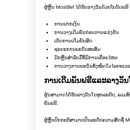
ຜູ້ຫຼິ້ນ MostBet ໄດ້ຮັບຮາງວັນດ້ວຍໂບນັດຟຣີ
ການຝາກເງິນ
ການວາງເດີມພັນກ່ອນການແຂ່ງຂັນ
ເຮັດການເດີມພັນສົດ
ຊະນະການພະນັນສະສົມ
ມັກຫຼີ້ນສໍາລັບມື້ທີ່ມີການເຄື່ອນໄຫວ
ການວາງການພະນັນທັງໝົດໃນໄລຍະເວລາ
ການເດີມພັນຟຣີແລະລາງວັນ
ຜູ້ນສາມາດໄດ້ຮັບລາງວັນໃນທຸກລະດັບ, ລວມທ
ພັນຟຣີ.
ຜູ້ຫຼິ້ນປົກກະຕິສາມາດປີນລະດັບຄວາມສັດຊື່ 