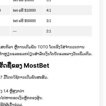
bet ຟຣີ $5000
5:1
0
bet ຟຣີ $10000
4:1
bet ຟຣີ $50000
3:1
—
2:1
ເສຍກິລາ ຫຼືການເດີມພັນ TOTO ໂດຍອີງໃສ່ຈຳນວນການ
ກໍາຫຼຽນແລະແລກປ່ຽນສໍາລັບເງິນໂບນັດແລະລາງວັນເພີ່ມເຕີມ.
ສັດຊື່ຂອງ MostBet
 7 ມື້ໂດຍໃຊ້ການເດີມພັນສະສົມ.
.4 ຫຼືສູງກວ່າ
ນໄປຫາຍອດເງິນຫຼັກຂອງຜູ້ນ.
ໍ່ຜູ້ເຂົ້າຮ່ວມ.