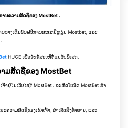
ການຄວາມສັດຊື່ຂອງ MostBet .
ງການວາງເດີມພັນຟຣີການສະເຫນີຫຼຽນ Mostbet, ແລະ
.
Bet
HUGE ເພື່ອຮັບຂໍ້ສະເໜີຕ້ອນຮັບພິເສດ.
ວາມສັດຊື່ຂອງ MostBet
ົາເຈົ້າຢູ່ໃນເວັບໄຊທ໌ MostBet . ລະຫັດໂບນັດ MostBet ສໍາ
ຄວາມສັດຊື່ຂອງເຂົາເຈົ້າ, ສໍາເລັດສິ່ງທ້າທາຍ, ແລະ