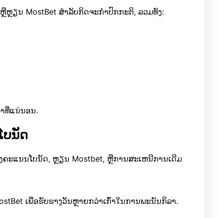
 ຫຼືຫຼຽນ MostBet ສໍາລັບກິດຈະກໍາປົກກະຕິ, ລວມທັງ:
ທີ່ແນ່ນອນ.
ໂບນັດ
ັງຄະແນນໂບນັດ, ຫຼຽນ Mostbet, ຫຼືການສະເຫນີການເດີມ
MostBet ເພື່ອຮັບຮາງວັນຫຼາຍກວ່າເກົ່າໃນການພະນັນກິລາ.