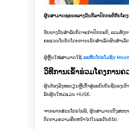
ຜູ້ນສາມາດຊະນະລາງວັນກິລາປົກກະຕິກັບໂຄງ
ຮັບຮາງວັນສໍາລັບກິດຈະກໍາປົກກະຕິ, ລວມທັ
ຄະແນນໂບນັດໂດຍການເຮັດສໍາເລັດຜົນສໍາເລັດ
ຜູ້ຫຼິ້ນໃໝ່ສາມາດໃຊ້
ລະຫັດໂປຣໂມຊັນ Most
ວິທີການເຂົ້າຮ່ວມໂຄງການຄ
ຜູ້ນຕ້ອງລົງທະບຽນຫຼືເຂົ້າສູ່ລະບົບບັນຊີຂອງເຂ
ລັບຜູ້ນໃຫມ່ແມ່ນ HUGE.
ຈາກພາກສ່ວນໂປຣໄຟລ໌, ຜູ້ນສາມາດເບິ່ງສະຖານະ
ຕິດຕາມຄວາມຄືບຫນ້າໄປໃນລະດັບຕໍ່ໄປ.