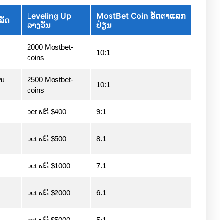
Leveling Up
MostBet Coin ອັດ​ຕາ​ແລກ​
ລັດ
ລາງວັນ
ປ່ຽນ
ນ
2000 Mostbet-
10:1
coins
ຽນ
2500 Mostbet-
10:1
coins
bet ຟຣີ $400
9:1
bet ຟຣີ $500
8:1
bet ຟຣີ $1000
7:1
bet ຟຣີ $2000
6:1