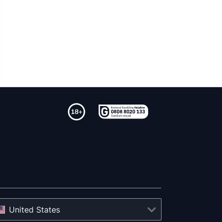
United States