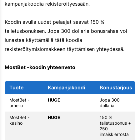
kampanjakoodia rekisteröityessään.
Koodin avulla uudet pelaajat saavat 150 %
talletusbonuksen. Jopa 300 dollaria bonusrahaa voi
lunastaa käyttämällä tätä koodia
rekisteröitymislomakkeen täyttämisen yhteydessä.
MostBet -koodin yhteenveto
Tuote
Kampanjakoodi
Bonustarjous
MostBet -
HUGE
Jopa 300
urheilu
dollaria
MostBet -
HUGE
150 %
kasino
talletusbonus +
250
ilmaiskierrosta