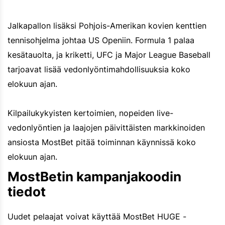
Jalkapallon lisäksi Pohjois-Amerikan kovien kenttien
tennisohjelma johtaa US Openiin. Formula 1 palaa
kesätauolta, ja kriketti, UFC ja Major League Baseball
tarjoavat lisää vedonlyöntimahdollisuuksia koko
elokuun ajan.
Kilpailukykyisten kertoimien, nopeiden live-
vedonlyöntien ja laajojen päivittäisten markkinoiden
ansiosta MostBet pitää toiminnan käynnissä koko
elokuun ajan.
MostBetin kampanjakoodin
tiedot
Uudet pelaajat voivat käyttää MostBet HUGE -