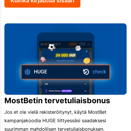
Kuinka kirjautua sisään
MostBetin tervetuliaisbonus
Jos et ole vielä rekisteröitynyt, käytä MostBet
kampanjakoodia HUGE liittyessäsi saadaksesi
suurimman mahdollisen tervetuliaisbonuksen.