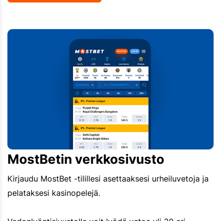
MostBetin verkkosivusto
Kirjaudu MostBet -tilillesi asettaaksesi urheiluvetoja ja
pelataksesi kasinopelejä.