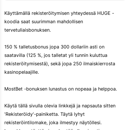
Käyttämällä rekisteröitymisen yhteydessä HUGE -
koodia saat suurimman mahdollisen
tervetuliaisbonuksen.
150 % talletusbonus jopa 300 dollariin asti on
saatavilla (125 %, jos talletat yli tunnin kuluttua
rekisteröitymisestä), sekä jopa 250 ilmaiskierrosta
kasinopelaajille.
MostBet -bonuksen lunastus on nopeaa ja helppoa.
Käytä tällä sivulla olevia linkkejä ja napsauta sitten
'Rekisteröidy'-painiketta. Täytä lyhyt
rekisteröintilomake, joka ilmestyy näytöllesi.