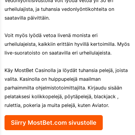
Vedonlyöntisivustolla voit lyödä vetoa yli 30 eri
urheilulajista, ja tuhansia vedonlyöntikohteita on
saatavilla päivittäin.
Voit myös lyödä vetoa livenä monista eri
urheilulajeista, kaikkiin erittäin hyvillä kertoimilla. Myös
live-suoratoisto on saatavilla eri urheilulajeista.
Käy MostBet Casinolla ja löydät tuhansia pelejä, joista
valita. Kasinolla on huippupelejä maailman
parhaimmilta ohjelmistotoimittajilta. Kirjaudu sisään
pelataksesi kolikkopelejä, pöytäpelejä, blackjack ,
rulettia, pokeria ja muita pelejä, kuten Aviator.
Siirry MostBet.com sivustolle