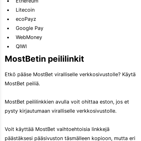
Ethereum
Litecoin
ecoPayz
Google Pay
WebMoney
QIWI
MostBetin peililinkit
Etkö pääse MostBet viralliselle verkkosivustolle? Käytä
MostBet peiliä.
MostBet peililinkkien avulla voit ohittaa eston, jos et
pysty kirjautumaan viralliselle verkkosivustolle.
Voit käyttää MostBet vaihtoehtoisia linkkejä
päästäksesi pääsivuston täsmälleen kopioon, mutta eri