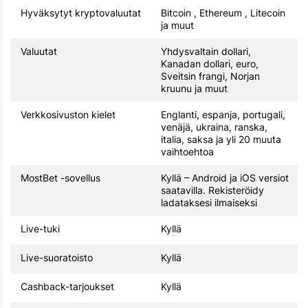
Hyväksytyt kryptovaluutat
Bitcoin , Ethereum , Litecoin
ja muut
Valuutat
Yhdysvaltain dollari,
Kanadan dollari, euro,
Sveitsin frangi, Norjan
kruunu ja muut
Verkkosivuston kielet
Englanti, espanja, portugali,
venäjä, ukraina, ranska,
italia, saksa ja yli 20 muuta
vaihtoehtoa
MostBet -sovellus
Kyllä – Android ja iOS versiot
saatavilla. Rekisteröidy
ladataksesi ilmaiseksi
Live-tuki
Kyllä
Live-suoratoisto
Kyllä
Cashback-tarjoukset
Kyllä