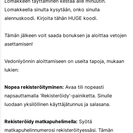
Lomakkeen täyttäminen kestää alle minuutin.
Lomakkeella sinulta kysytään, onko sinulla
alennuskoodi. Kirjoita tähän HUGE koodi.
Tämän jälkeen voit saada bonuksen ja aloittaa vetojen
asettamisen!
Vedonlyönnin aloittamiseen on useita tapoja, mukaan
lukien:
Nopea rekisteröityminen:
Avaa tili nopeasti
napsauttamalla 'Rekisteröidy'-painiketta. Sinulle
luodaan yksilöllinen käyttäjätunnus ja salasana.
Rekisteröidy matkapuhelimella:
Syötä
matkapuhelinnumerosi rekisteröityessäsi. Tämän