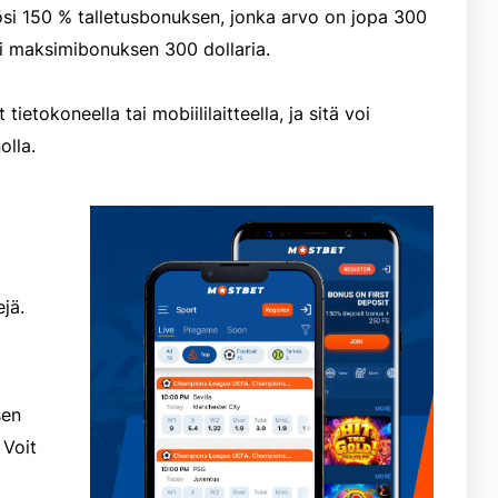
ösi 150 % talletusbonuksen, jonka arvo on jopa 300
esi maksimibonuksen 300 dollaria.
tietokoneella tai mobiililaitteella, ja sitä voi
olla.
ejä.
sen
 Voit