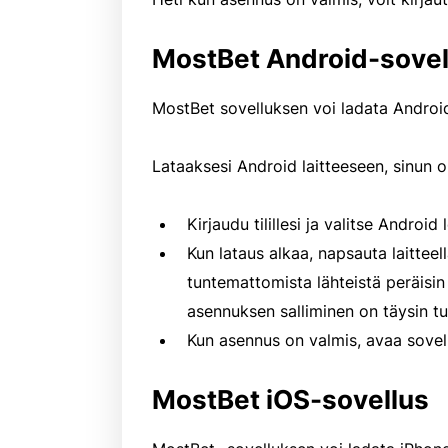
MostBet Android-sovel
MostBet sovelluksen voi ladata Androidi
Lataaksesi Android laitteeseen, sinun 
Kirjaudu tilillesi ja valitse Android 
Kun lataus alkaa, napsauta laittee
tuntemattomista lähteistä peräisin
asennuksen salliminen on täysin tur
Kun asennus on valmis, avaa sovellu
MostBet iOS-sovellus