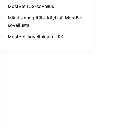
MostBet iOS-sovellus
Miksi sinun pitäisi käyttää MostBet-
sovellusta
MostBet-sovelluksen UKK