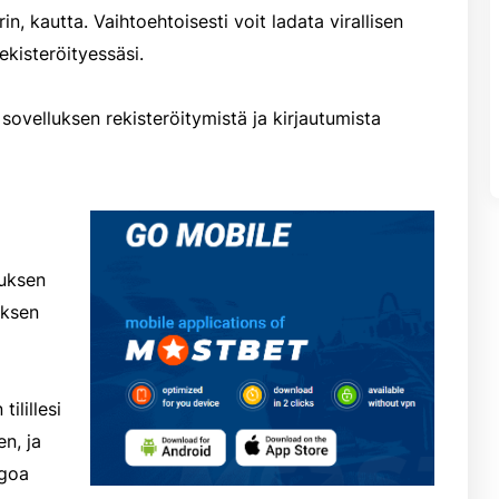
n, kautta. Vaihtoehtoisesti voit ladata virallisen
ekisteröityessäsi.
sovelluksen rekisteröitymistä ja kirjautumista
luksen
uksen
ilillesi
en, ja
ogoa