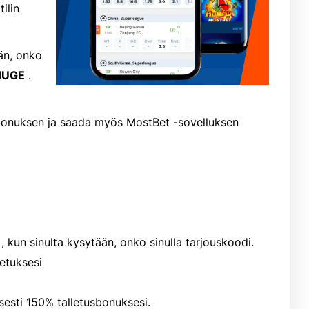
ilin
än, onko
HUGE
.
a bonuksen ja saada myös MostBet -sovelluksen
, kun sinulta kysytään, onko sinulla tarjouskoodi.
etuksesi
sesti 150% talletusbonuksesi.