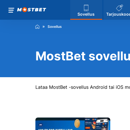
Sovellus
Tarjouskoo
Sovellus
MostBet sovell
Lataa MostBet -sovellus Android tai iOS mobii