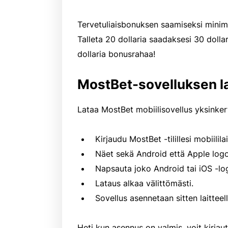
Tervetuliaisbonuksen saamiseksi minimit
Talleta 20 dollaria saadaksesi 30 dolla
dollaria bonusrahaa!
MostBet-sovelluksen l
Lataa MostBet mobiilisovellus yksinkert
Kirjaudu MostBet -tilillesi mobiililai
Näet sekä Android että Apple logot
Napsauta joko Android tai iOS -lo
Lataus alkaa välittömästi.
Sovellus asennetaan sitten laitteell
Heti kun asennus on valmis, voit kirjaut