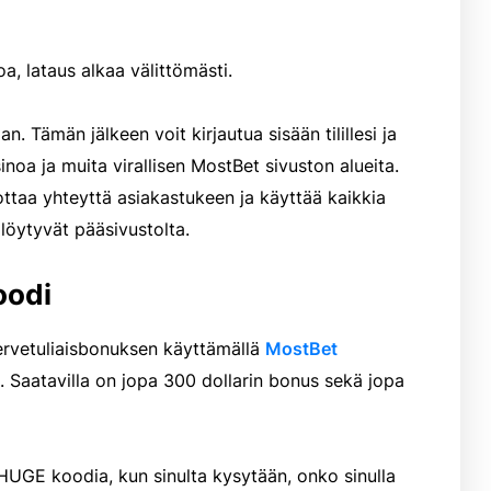
a, lataus alkaa välittömästi.
n. Tämän jälkeen voit kirjautua sisään tilillesi ja
inoa ja muita virallisen MostBet sivuston alueita.
 ottaa yhteyttä asiakastukeen ja käyttää kaikkia
 löytyvät pääsivustolta.
oodi
ervetuliaisbonuksen käyttämällä
MostBet
. Saatavilla on jopa 300 dollarin bonus sekä jopa
 HUGE koodia, kun sinulta kysytään, onko sinulla