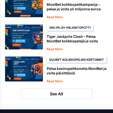
MostBet kolikkopelikampanja –
pelaa ja voita yli miljoona euroa
palkintoina
Read More
ONLYPLAY-PALKINTOPOTTI
Tiger Jackpots Clash – Pelaa
MostBet kolikkopelejä ja voita
osuus 40 000 eurosta
Read More
SUURET KOLIKKOPELIEN KERTOIMET
Pelaa kasinopelikoneita MostBet ja
voita päivittäisiä
jalkapallosuperpalkintoja
Read More
See All