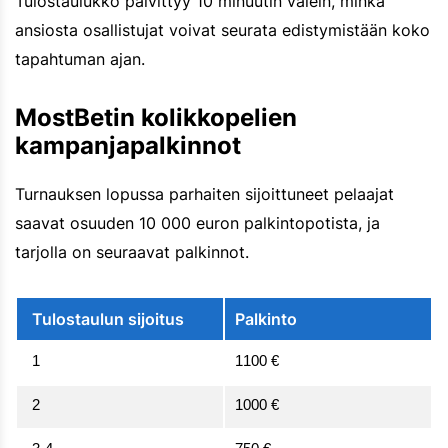
Tulostaulukko päivittyy 10 minuutin välein, minkä
ansiosta osallistujat voivat seurata edistymistään koko
tapahtuman ajan.
MostBetin kolikkopelien
kampanjapalkinnot
Turnauksen lopussa parhaiten sijoittuneet pelaajat
saavat osuuden 10 000 euron palkintopotista, ja
tarjolla on seuraavat palkinnot.
Tulostaulun sijoitus
Palkinto
1
1100 €
2
1000 €