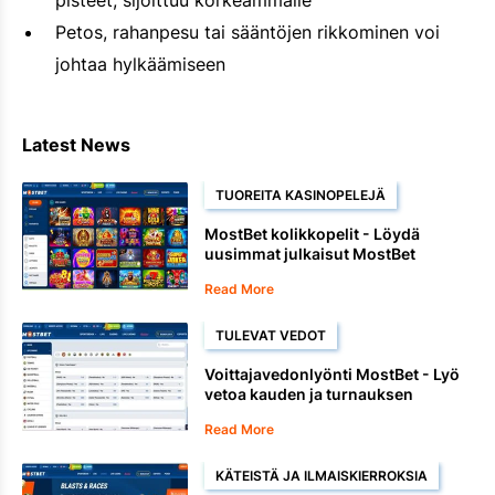
Petos, rahanpesu tai sääntöjen rikkominen voi
johtaa hylkäämiseen
Latest News
TUOREITA KASINOPELEJÄ
MostBet kolikkopelit - Löydä
uusimmat julkaisut MostBet
Casinolla
Read More
TULEVAT VEDOT
Voittajavedonlyönti MostBet - Lyö
vetoa kauden ja turnauksen
voittajista
Read More
KÄTEISTÄ JA ILMAISKIERROKSIA