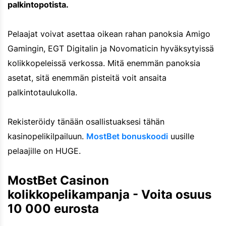
palkintopotista.
Pelaajat voivat asettaa oikean rahan panoksia Amigo
Gamingin, EGT Digitalin ja Novomaticin hyväksytyissä
kolikkopeleissä verkossa. Mitä enemmän panoksia
asetat, sitä enemmän pisteitä voit ansaita
palkintotaulukolla.
Rekisteröidy tänään osallistuaksesi tähän
kasinopelikilpailuun.
MostBet bonuskoodi
uusille
pelaajille on HUGE.
MostBet Casinon
kolikkopelikampanja - Voita osuus
10 000 eurosta