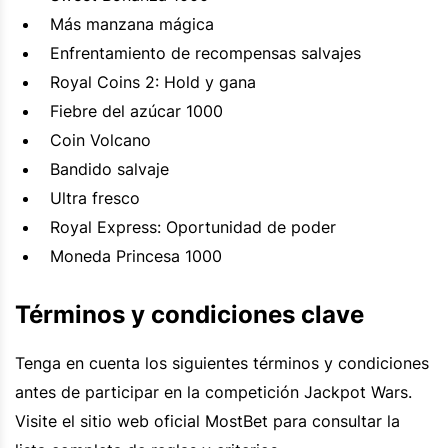
Más manzana mágica
Enfrentamiento de recompensas salvajes
Royal Coins 2: Hold y gana
Fiebre del azúcar 1000
Coin Volcano
Bandido salvaje
Ultra fresco
Royal Express: Oportunidad de poder
Moneda Princesa 1000
Términos y condiciones clave
Tenga en cuenta los siguientes términos y condiciones
antes de participar en la competición Jackpot Wars.
Visite el sitio web oficial MostBet para consultar la