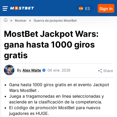
ES
Sign in
Revisar
Guerra de jackpots MostBet
MostBet Jackpot Wars:
gana hasta 1000 giros
gratis
By
Alex Waite
06 ene. 2026
Share
Gana hasta 1000 giros gratis en el evento Jackpot
Wars MostBet .
Juega a tragamonedas en línea seleccionadas y
asciende en la clasificación de la competencia.
El código de promoción MostBet para nuevos
jugadores es HUGE.