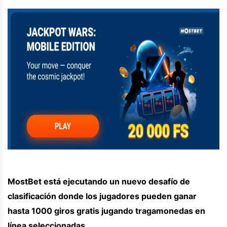
MostBet está ejecutando un nuevo desafío de
clasificación donde los jugadores pueden ganar
hasta 1000 giros gratis jugando tragamonedas en
línea seleccionadas.