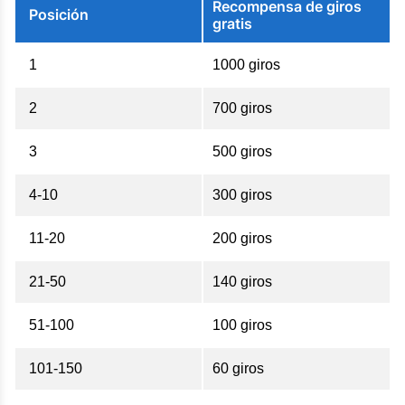
Recompensa de giros
Posición
gratis
1
1000 giros
2
700 giros
3
500 giros
4-10
300 giros
11-20
200 giros
21-50
140 giros
51-100
100 giros
101-150
60 giros