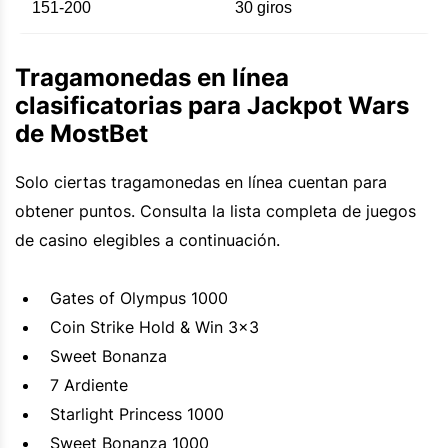
151-200
30 giros
Tragamonedas en línea
clasificatorias para Jackpot Wars
de MostBet
Solo ciertas tragamonedas en línea cuentan para
obtener puntos. Consulta la lista completa de juegos
de casino elegibles a continuación.
Gates of Olympus 1000
Coin Strike Hold & Win 3x3
Sweet Bonanza
7 Ardiente
Starlight Princess 1000
Sweet Bonanza 1000