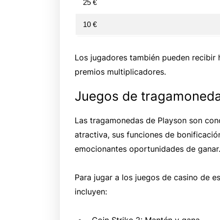
25 €
10 €
Los jugadores también pueden recibir h
premios multiplicadores.
Juegos de tragamonedas
Las tragamonedas de Playson son conoc
atractiva, sus funciones de bonificac
emocionantes oportunidades de ganar
Para jugar a los juegos de casino de es
incluyen: