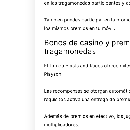
en las tragamonedas participantes y ac
También puedes participar en la promoc
los mismos premios en tu móvil.
Bonos de casino y premi
tragamonedas
El torneo Blasts and Races ofrece mil
Playson.
Las recompensas se otorgan automátic
requisitos activa una entrega de premi
Además de premios en efectivo, los ju
multiplicadores.