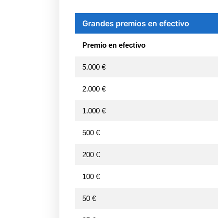
Grandes premios en efectivo
Premio en efectivo
5.000 €
2.000 €
1.000 €
500 €
200 €
100 €
50 €