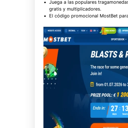
Juega a las populares tragamonedas 
gratis y multiplicadores.
El código promocional MostBet par