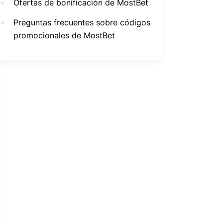
Ofertas de bonificación de MostBet
Preguntas frecuentes sobre códigos
promocionales de MostBet