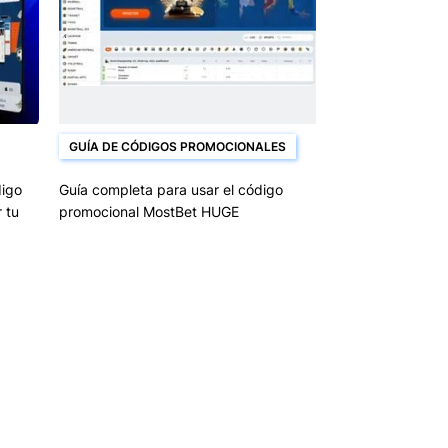
GUÍA DE CÓDIGOS PROMOCIONALES
digo
Guía completa para usar el código
 tu
promocional MostBet HUGE