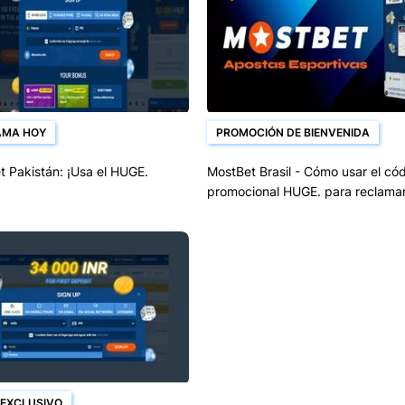
AMA HOY
PROMOCIÓN DE BIENVENIDA
 Pakistán: ¡Usa el HUGE.
MostBet Brasil - Cómo usar el có
promocional HUGE. para reclamar
bono
EXCLUSIVO