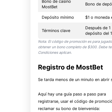
Bono de casino
Bono de depós
MostBet
Depósito mínimo
$1 o moneda 
Después de 1 
Términos clave
depósito del
Nota: El código de promoción es para jugado
obtener un bono completo de $300. Debe ten
Condiciones aplican.
Registro de MostBet
Se tarda menos de un minuto en abrir 
Aquí hay una guía paso a paso para
registrarse, usar el código de promoci
reclamar su bono de bienvenida: