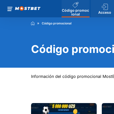
Código promoc
Acceso
ional
Código promocional
Código promoci
Información del código promocional MostB