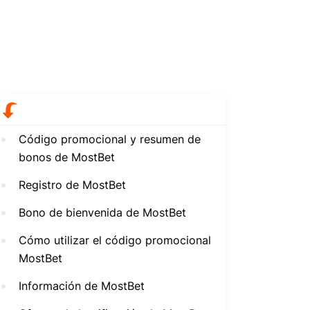
Código promocional y resumen de
bonos de MostBet
Registro de MostBet
Bono de bienvenida de MostBet
Cómo utilizar el código promocional
MostBet
Información de MostBet