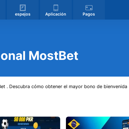
espejos
Aplicación
Pagos
onal MostBet
et . Descubra cómo obtener el mayor bono de bienvenida al