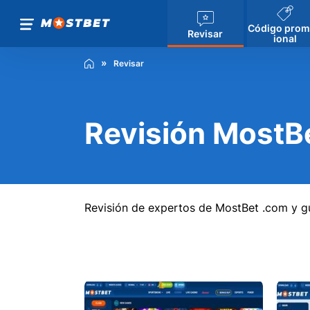
Código pro
Revisar
ional
Revisar
Revisión MostB
Revisión de expertos de MostBet .com y g