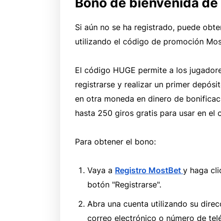
Bono de bienvenida de
Si aún no se ha registrado, puede obt
utilizando el código de promoción Mos
El código HUGE permite a los jugadore
registrarse y realizar un primer depós
en otra moneda en dinero de bonifica
hasta 250 giros gratis para usar en el 
Para obtener el bono:
Vaya a
Registro MostBet
y haga cli
botón "Registrarse".
Abra una cuenta utilizando su direc
correo electrónico o número de tel