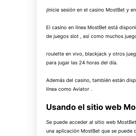
¡Inicie sesión en el casino MostBet y e
El casino en línea MostBet está dispon
de juegos slot , así como muchos juego
roulette en vivo, blackjack y otros jue
para jugar las 24 horas del día.
Además del casino, también están dispo
línea como Aviator .
Usando el sitio web Mo
Se puede acceder al sitio web MostBet
una aplicación MostBet que se puede d