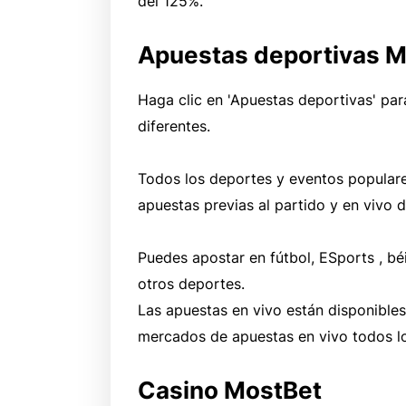
del 125%.
Apuestas deportivas 
Haga clic en 'Apuestas deportivas' pa
diferentes.
Todos los deportes y eventos populare
apuestas previas al partido y en vivo d
Puedes apostar en fútbol, ESports , bé
otros deportes.
Las apuestas en vivo están disponibles
mercados de apuestas en vivo todos lo
Casino MostBet