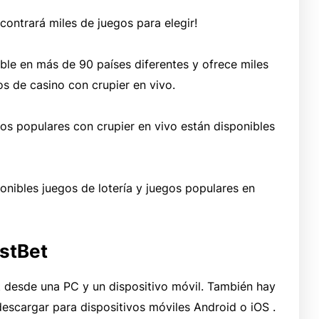
ncontrará miles de juegos para elegir!
ible en más de 90 países diferentes y ofrece miles
s de casino con crupier en vivo.
gos populares con crupier en vivo están disponibles
nibles juegos de lotería y juegos populares en
stBet
 desde una PC y un dispositivo móvil. También hay
escargar para dispositivos móviles Android o iOS .