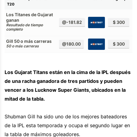
T20
Los Titanes de Gujarat
ganan
@-181.82
$ 300
Resultado de tiempo
completo
Gill 50 o más carreras
@180.00
$ 300
50 o más carreras
Los Gujarat Titans están en la cima de la IPL después
de una racha ganadora de tres partidos y pueden
vencer a los Lucknow Super Giants, ubicados en la
mitad de la tabla.
Shubman Gill ha sido uno de los mejores bateadores
de la IPL esta temporada y ocupa el segundo lugar en
la tabla de máximos goleadores.