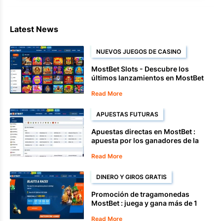
Latest News
NUEVOS JUEGOS DE CASINO
MostBet Slots - Descubre los
últimos lanzamientos en MostBet
Casino
Read More
APUESTAS FUTURAS
Apuestas directas en MostBet :
apuesta por los ganadores de la
temporada y del torneo.
Read More
DINERO Y GIROS GRATIS
Promoción de tragamonedas
MostBet : juega y gana más de 1
millón de euros en premios.
Read More