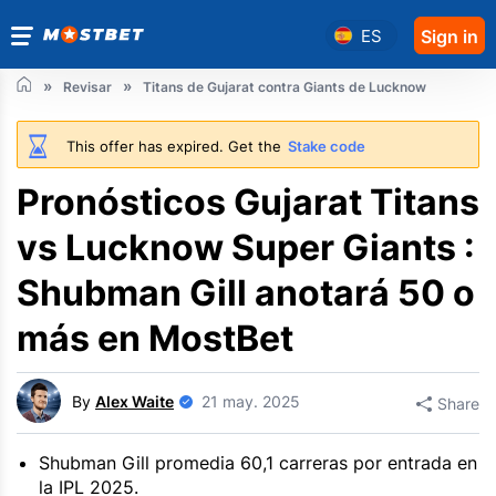
ES
Sign in
Revisar
Titans de Gujarat contra Giants de Lucknow
This offer has expired. Get the
Stake code
Pronósticos Gujarat Titans
vs Lucknow Super Giants :
Shubman Gill anotará 50 o
más en MostBet
By
Alex Waite
21 may. 2025
Share
Shubman Gill promedia 60,1 carreras por entrada en
la IPL 2025.