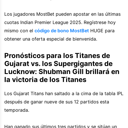
Los jugadores MostBet pueden apostar en las últimas
cuotas Indian Premier League 2025. Regístrese hoy
mismo con el
código de bono MostBet
HUGE para
obtener una oferta especial de bienvenida.
Pronósticos para los Titanes de
Gujarat vs. los Supergigantes de
Lucknow: Shubman Gill brillará en
la victoria de los Titanes
Los Gujarat Titans han saltado a la cima de la tabla IPL
después de ganar nueve de sus 12 partidos esta
temporada.
Han ganado sus últimos tres partidos y se sitúan un