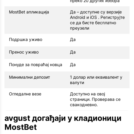
преко 20 других избора
MostBet апликација
Да – доступне су верзије
Android и iOS . Региструјте
се да бисте бесплатно
преузели
Подршка уживо
Да
Пренос уживо
Да
Понуде за повраћај новца
Да
Минимални депозит
1 долар или еквивалент у
валути
Огледалне везе
Доступно на овој
страници. Проверава се
свакодневно.
avgust догађаји у кладионици
MostBet