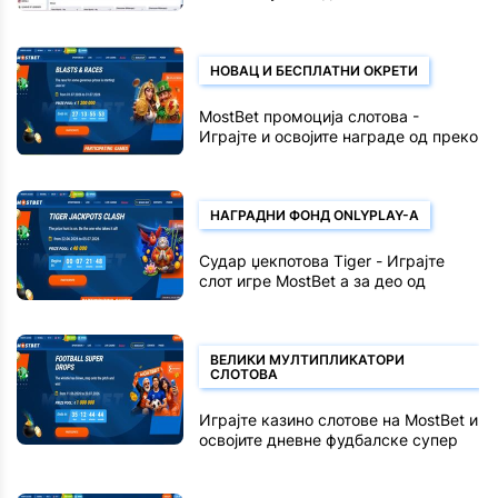
победнике сезоне и турнира
НОВАЦ И БЕСПЛАТНИ ОКРЕТИ
MostBet промоција слотова -
Играјте и освојите награде од преко
милион евра
НАГРАДНИ ФОНД ONLYPLAY-А
Судар џекпотова Tiger - Играјте
слот игре MostBet а за део од
40.000 евра
ВЕЛИКИ МУЛТИПЛИКАТОРИ
СЛОТОВА
Играјте казино слотове на MostBet и
освојите дневне фудбалске супер
капи