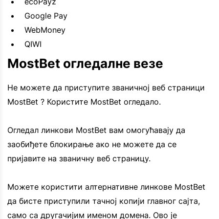
ecoPayz
Google Pay
WebMoney
QIWI
MostBet огледалне везе
Не можете да приступите званичној веб страници
MostBet ? Користите MostBet огледало.
Огледал линкови MostBet вам омогућавају да
заобиђете блокирање ако не можете да се
пријавите на званичну веб страницу.
Можете користити алтернативне линкове MostBet
да бисте приступили тачној копији главног сајта,
само са другачијим именом домена. Ово је