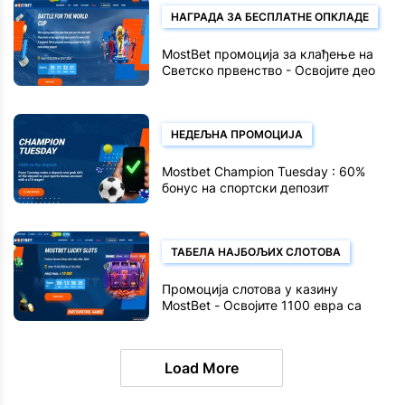
НАГРАДА ЗА БЕСПЛАТНЕ ОПКЛАДЕ
MostBet промоција за клађење на
Светско првенство - Освојите део
од 20.000 долара
НЕДЕЉНА ПРОМОЦИЈА
Mostbet Champion Tuesday : 60%
бонус на спортски депозит
ТАБЕЛА НАЈБОЉИХ СЛОТОВА
Промоција слотова у казину
MostBet - Освојите 1100 евра са
Lucky Slots
Load More