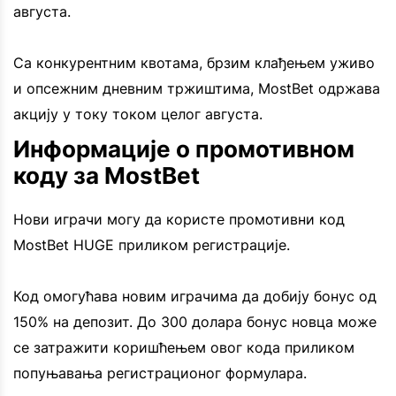
августа.
Са конкурентним квотама, брзим клађењем уживо
и опсежним дневним тржиштима, MostBet одржава
акцију у току током целог августа.
Информације о промотивном
коду за MostBet
Нови играчи могу да користе промотивни код
MostBet HUGE приликом регистрације.
Код омогућава новим играчима да добију бонус од
150% на депозит. До 300 долара бонус новца може
се затражити коришћењем овог кода приликом
попуњавања регистрационог формулара.