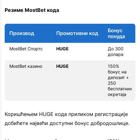
Резиме MostBet кода
Бонус
Производ
Промотивни код
понуда
MostBet Спортс
HUGE
До 300
долара
MostBet казино
HUGE
150%
бонус на
депозит +
250
бесплатних
окретаја
Коришћењем HUGE кода приликом регистрације
добићете највећи доступни бонус добродошлице.