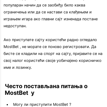
популаран начин да се заобиђу било каква
ограничења или да се настави са клађењем и
играњем игара ако главни сајт изненада постане
недоступан.
Ако приступате сајту користећи радно огледало
MostBet , не морате се поново регистровати. Да
бисте се кладили на спорт на сајту, пријавите се на
свој налог користећи своје уобичајено корисничко
име и лозинку.
Често постављана питања о  
MostBet  у
Могу ли приступити MostBet ?