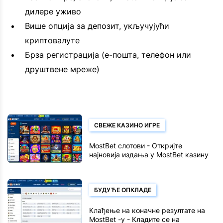
дилере уживо
Више опција за депозит, укључујући
криптовалуте
Брза регистрација (е-пошта, телефон или
друштвене мреже)
СВЕЖЕ КАЗИНО ИГРЕ
MostBet слотови - Откријте
најновија издања у MostBet казину
БУДУЋЕ ОПКЛАДЕ
Клађење на коначне резултате на
MostBet -у - Кладите се на