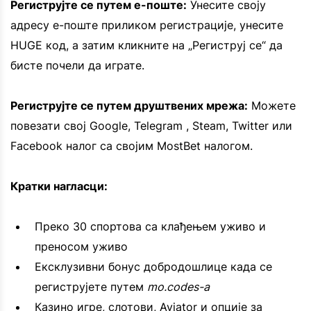
Региструјте се путем е-поште:
Унесите своју
адресу е-поште приликом регистрације, унесите
HUGE код, а затим кликните на „Региструј се“ да
бисте почели да играте.
Региструјте се путем друштвених мрежа:
Можете
повезати свој Google, Telegram , Steam, Twitter или
Facebook налог са својим MostBet налогом.
Кратки нагласци:
Преко 30 спортова са клађењем уживо и
преносом уживо
Ексклузивни бонус добродошлице када се
региструјете путем
mo.codes-а
Казино игре, слотови, Aviator и опције за