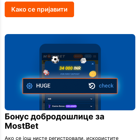
Како се пријавити
Бонус добродошлице за
MostBet
Ако се још нисте регистровали, искористите