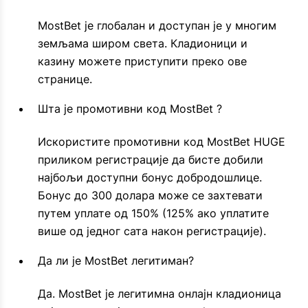
MostBet је глобалан и доступан је у многим
земљама широм света. Кладионици и
казину можете приступити преко ове
странице.
Шта је промотивни код MostBet ?
Искористите промотивни код MostBet HUGE
приликом регистрације да бисте добили
најбољи доступни бонус добродошлице.
Бонус до 300 долара може се захтевати
путем уплате од 150% (125% ако уплатите
више од једног сата након регистрације).
Да ли је MostBet легитиман?
Да. MostBet је легитимна онлајн кладионица