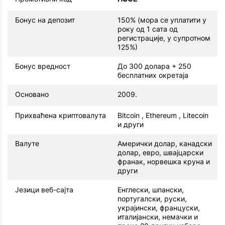
Бонус на депозит
150% (мора се уплатити у
року од 1 сата од
регистрације, у супротном
125%)
Бонус вредност
До 300 долара + 250
бесплатних окретаја
Основано
2009.
Прихваћена криптовалута
Bitcoin , Ethereum , Litecoin
и други
Валуте
Амерички долар, канадски
долар, евро, швајцарски
франак, норвешка круна и
други
Језици веб-сајта
Енглески, шпански,
португалски, руски,
украјински, француски,
италијански, немачки и