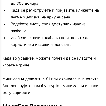
до 300 долара.
Када се региструјете и пријавите, кликните на
дугме 'Депозит' на врху екрана.
Видећете листу свих доступних начина
плаћања.
Изаберите начин плаћања који желите да
користите и извршите депозит.
Када то урадите, можете почети да се кладите и
играте игрице.
Минимални депозит је $1 или еквивалентна валута.
Ако депонујете помоћу crypto , минимални износи
могу варирати.