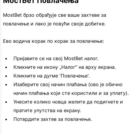
МостБет Повлачења
MostBet брзо обрађује све ваше захтеве за
повлачење и лако је повући своје добитке.
Ево водича корак по корак за повлачење:
Пријавите се на свој MostBet налог.
Кликните на икону „Налог“ на врху екрана.
Кликните на дугме 'Повлачење'.
Изаберите свој начин плаћања (ово је обично
начин плаћања који сте користили и за уплату).
Унесите колико новца желите да подигнете и
пратите упутства на екрану.
Потврдите захтев за повлачење.