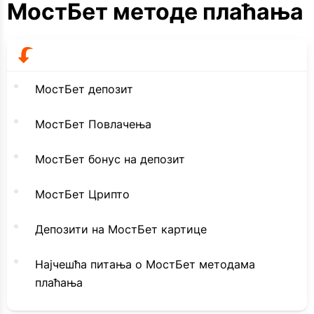
МостБет методе плаћања
МостБет депозит
МостБет Повлачења
МостБет бонус на депозит
МостБет Црипто
Депозити на МостБет картице
Најчешћа питања о МостБет методама
плаћања