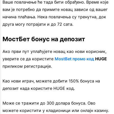
Ваше повлачење ће тада бити обрађено. Време које
вам је потребно да примите новац зависи од вашег
начина плаћања. Нека повлачења су тренутна, док
друга могу потрајати и до 72 сата.
МостБет бонус на депозит
Ако први пут уплаћујете новац као нови корисник,
уверите се да користите
MostBet промо код
HUGE
приликом регистрације.
Као нови играч, можете добити 150% бонуса на
депозит када користите HUGE код.
Може се тражити до 300 долара бонуса. Ово
можете користити у кладионици или онлајн казину.