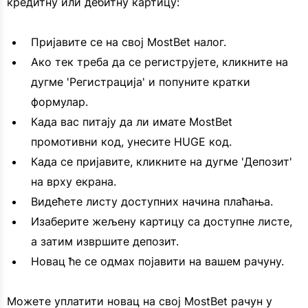
кредитну или дебитну картицу:
Пријавите се на свој MostBet налог.
Ако тек треба да се региструјете, кликните на
дугме 'Регистрација' и попуните кратки
формулар.
Када вас питају да ли имате MostBet
промотивни код, унесите HUGE код.
Када се пријавите, кликните на дугме 'Депозит'
на врху екрана.
Видећете листу доступних начина плаћања.
Изаберите жељену картицу са доступне листе,
а затим извршите депозит.
Новац ће се одмах појавити на вашем рачуну.
Можете уплатити новац на свој MostBet рачун у