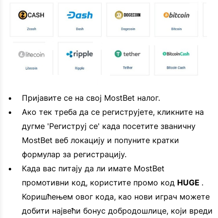
Пријавите се на свој MostBet налог.
Ако тек треба да се региструјете, кликните на
дугме 'Региструј се' када посетите званичну
MostBet веб локацију и попуните кратки
формулар за регистрацију.
Када вас питају да ли имате MostBet
промотивни код, користите промо код
HUGE
.
Коришћењем овог кода, као нови играч можете
добити највећи бонус добродошлице, који вреди