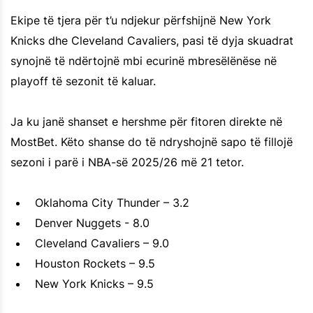
Ekipe të tjera për t’u ndjekur përfshijnë New York
Knicks dhe Cleveland Cavaliers, pasi të dyja skuadrat
synojnë të ndërtojnë mbi ecurinë mbresëlënëse në
playoff të sezonit të kaluar.
Ja ku janë shanset e hershme për fitoren direkte në
MostBet. Këto shanse do të ndryshojnë sapo të fillojë
sezoni i parë i NBA-së 2025/26 më 21 tetor.
Oklahoma City Thunder – 3.2
Denver Nuggets - 8.0
Cleveland Cavaliers – 9.0
Houston Rockets – 9.5
New York Knicks – 9.5