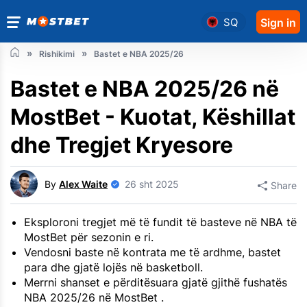
SQ
Sign in
Rishikimi
Bastet e NBA 2025/26
Bastet e NBA 2025/26 në
MostBet - Kuotat, Këshillat
dhe Tregjet Kryesore
By
Alex Waite
26 sht 2025
Share
Eksploroni tregjet më të fundit të basteve në NBA të
MostBet për sezonin e ri.
Vendosni baste në kontrata me të ardhme, bastet
para dhe gjatë lojës në basketboll.
Merrni shanset e përditësuara gjatë gjithë fushatës
NBA 2025/26 në MostBet .