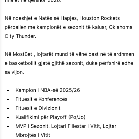
Në ndeshjet e Natës së Hapjes, Houston Rockets
përballen me kampionët e sezonit të kaluar, Oklahoma
City Thunder.
Në MostBet , lojtarët mund të vënë bast në të ardhmen
e basketbollit gjatë gjithë sezonit, duke përfshirë edhe
sa vijon.
Kampion i NBA-së 2025/26
Fituesit e Konferencës
Fituesit e Divizionit
Kualifikimi për Playoff (Po/Jo)
MVP i Sezonit, Lojtari Fillestar i Vitit, Lojtari
Mbrojtës i Vitit