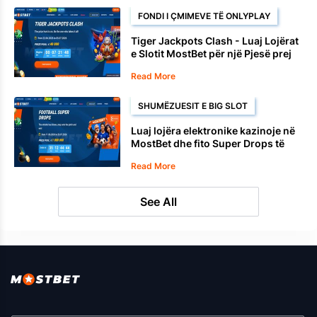
FONDI I ÇMIMEVE TË ONLYPLAY
Tiger Jackpots Clash - Luaj Lojërat
e Slotit MostBet për një Pjesë prej
40,000 €
Read More
SHUMËZUESIT E BIG SLOT
Luaj lojëra elektronike kazinoje në
MostBet dhe fito Super Drops të
përditshme futbolli
Read More
See All