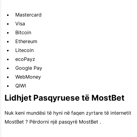
Mastercard
Visa
Bitcoin
Ethereum
Litecoin
ecoPayz
Google Pay
WebMoney
QIWI
Lidhjet Pasqyruese të MostBet
Nuk keni mundësi të hyni në faqen zyrtare të internetit
MostBet ? Përdorni një pasqyrë MostBet .