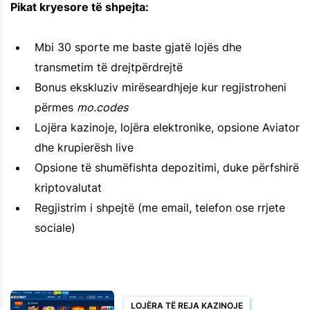
Pikat kryesore të shpejta:
Mbi 30 sporte me baste gjatë lojës dhe
transmetim të drejtpërdrejtë
Bonus ekskluziv mirëseardhjeje kur regjistroheni
përmes
mo.codes
Lojëra kazinoje, lojëra elektronike, opsione Aviator
dhe krupierësh live
Opsione të shumëfishta depozitimi, duke përfshirë
kriptovalutat
Regjistrim i shpejtë (me email, telefon ose rrjete
sociale)
LOJËRA TË REJA KAZINOJE