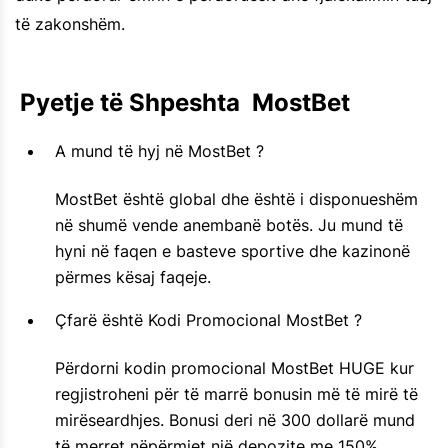
të zakonshëm.
Pyetje të Shpeshta  MostBet 
A mund të hyj në MostBet ?
MostBet është global dhe është i disponueshëm
në shumë vende anembanë botës. Ju mund të
hyni në faqen e basteve sportive dhe kazinonë
përmes kësaj faqeje.
Çfarë është Kodi Promocional MostBet ?
Përdorni kodin promocional MostBet HUGE kur
regjistroheni për të marrë bonusin më të mirë të
mirëseardhjes. Bonusi deri në 300 dollarë mund
të merret nëpërmjet një depozite me 150%