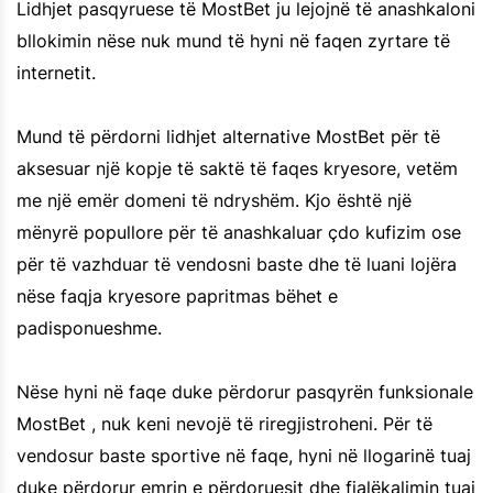
Lidhjet pasqyruese të MostBet ju lejojnë të anashkaloni
bllokimin nëse nuk mund të hyni në faqen zyrtare të
internetit.
Mund të përdorni lidhjet alternative MostBet për të
aksesuar një kopje të saktë të faqes kryesore, vetëm
me një emër domeni të ndryshëm. Kjo është një
mënyrë popullore për të anashkaluar çdo kufizim ose
për të vazhduar të vendosni baste dhe të luani lojëra
nëse faqja kryesore papritmas bëhet e
padisponueshme.
Nëse hyni në faqe duke përdorur pasqyrën funksionale
MostBet , nuk keni nevojë të riregjistroheni. Për të
vendosur baste sportive në faqe, hyni në llogarinë tuaj
duke përdorur emrin e përdoruesit dhe fjalëkalimin tuaj