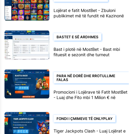
Lojërat e fatit MostBet - Zbuloni
publikimet më të fundit në Kazinonë
MostBet
BASTET E SË ARDHMES
Bast i plotë në MostBet - Bast mbi
fituesit e sezonit dhe turneut
PARA NË DORË DHE RROTULLIME
FALAS
Promocioni i Lojërave të Fatit MostBet
- Luaj dhe Fito mbi 1 Milion € në
Çmime
FONDI I ÇMIMEVE TË ONLYPLAY
Tiger Jackpots Clash - Luaj Lojërat e