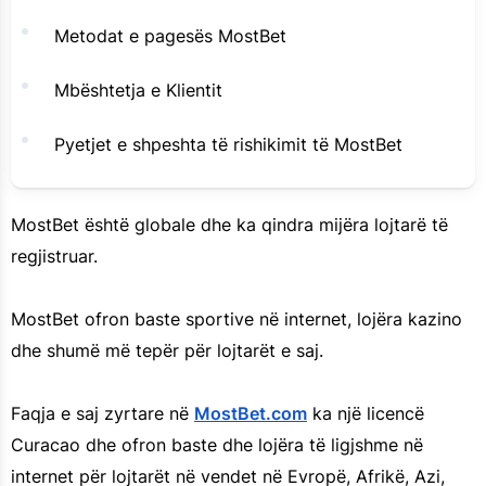
Metodat e pagesës MostBet
Mbështetja e Klientit
Pyetjet e shpeshta të rishikimit të MostBet
MostBet është globale dhe ka qindra mijëra lojtarë të
regjistruar.
MostBet ofron baste sportive në internet, lojëra kazino
dhe shumë më tepër për lojtarët e saj.
Faqja e saj zyrtare në
MostBet.com
ka një licencë
Curacao dhe ofron baste dhe lojëra të ligjshme në
internet për lojtarët në vendet në Evropë, Afrikë, Azi,