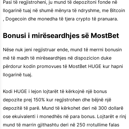
Pasi të regjistroheni, ju mund të depozitoni fonde në
llogarinë tuaj në shumë mënyra të ndryshme, me Bitcoin
, Dogecoin dhe monedha të tjera crypto të pranuara.
Bonusi i mirëseardhjes së MostBet
Nëse nuk jeni regjistruar ende, mund të merrni bonusin
më të madh të mirëseardhjes në dispozicion duke
përdorur kodin promovues të MostBet HUGE kur hapni
llogarinë tuaj.
Kodi HUGE i lejon lojtarët të kërkojnë një bonus
depozite prej 150% kur regjistrohen dhe bëjnë një
depozitë të parë. Mund të kërkohet deri në 300 dollarë
ose ekuivalenti i monedhës në para bonus. Lojtarët e rinj
mund të marrin gjithashtu deri në 250 rrotullime falas