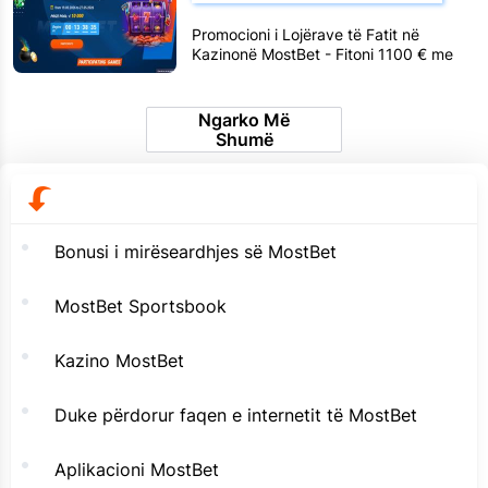
Promocioni i Lojërave të Fatit në
Kazinonë MostBet - Fitoni 1100 € me
Lojërat e Fatit
Ngarko Më
Shumë
Bonusi i mirëseardhjes së MostBet
MostBet Sportsbook
Kazino MostBet
Duke përdorur faqen e internetit të MostBet
Aplikacioni MostBet