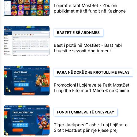
Lojërat e fatit MostBet - Zbuloni
publikimet më të fundit në Kazinonë
MostBet
BASTET E SË ARDHMES
Bast i plotë në MostBet - Bast mbi
fituesit e sezonit dhe turneut
PARA NË DORË DHE RROTULLIME FALAS
Promocioni i Lojërave të Fatit MostBet -
Luaj dhe Fito mbi 1 Milion € në Çmime
FONDI I ÇMIMEVE TË ONLYPLAY
Tiger Jackpots Clash - Luaj Lojërat e
Slotit MostBet për një Pjesë prej
40,000 €