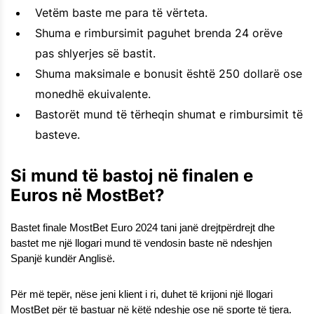
Vetëm baste me para të vërteta.
Shuma e rimbursimit paguhet brenda 24 orëve
pas shlyerjes së bastit.
Shuma maksimale e bonusit është 250 dollarë ose
monedhë ekuivalente.
Bastorët mund të tërheqin shumat e rimbursimit të
basteve.
Si mund të bastoj në finalen e
Euros në MostBet?
Bastet finale MostBet Euro 2024 tani janë drejtpërdrejt dhe
bastet me një llogari mund të vendosin baste në ndeshjen
Spanjë kundër Anglisë.
Për më tepër, nëse jeni klient i ri, duhet të krijoni një llogari
MostBet për të bastuar në këtë ndeshje ose në sporte të tjera.