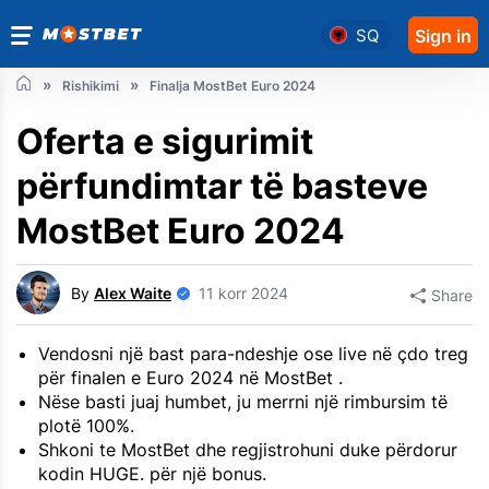
SQ
Sign in
Rishikimi
Finalja MostBet Euro 2024
Oferta e sigurimit
përfundimtar të basteve
MostBet Euro 2024
By
Alex Waite
11 korr 2024
Share
Vendosni një bast para-ndeshje ose live në çdo treg
për finalen e Euro 2024 në MostBet .
Nëse basti juaj humbet, ju merrni një rimbursim të
plotë 100%.
Shkoni te MostBet dhe regjistrohuni duke përdorur
kodin HUGE. për një bonus.