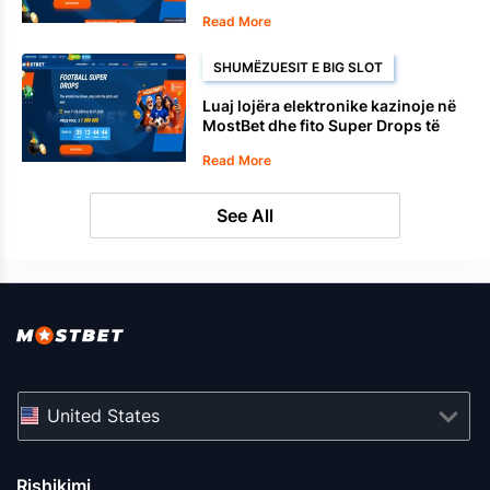
40,000 €
Read More
SHUMËZUESIT E BIG SLOT
Luaj lojëra elektronike kazinoje në
MostBet dhe fito Super Drops të
përditshme futbolli
Read More
See All
United States
Rishikimi