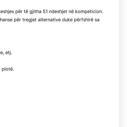
eshjes për të gjitha 51 ndeshjet në kompeticion.
shanse për tregjet alternative duke përfshirë sa
, etj.
 plotë.