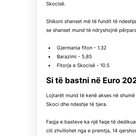
Skocisë.
Shikoni shanset më të fundit të ndeshj
se shanset mund të ndryshojnë përpara 
Gjermania fiton - 1.32
Barazimi - 5,85
Fitorja e Skocisë - 10.5
Si të bastni në Euro 2
Lojtarët mund të kenë akses në shumë
Skoci dhe ndeshje të tjera.
Faqja e basteve ka një faqe të dedikuar
cili zhvillohet nga e premtja, 14 qershor