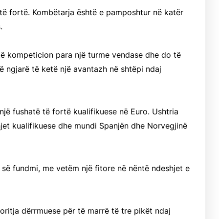
ë fortë. Kombëtarja është e pamposhtur në katër
.
ëtë kompeticion para një turme vendase dhe do të
të ngjarë të ketë një avantazh në shtëpi ndaj
jë fushatë të fortë kualifikuese në Euro. Ushtria
jet kualifikuese dhe mundi Spanjën dhe Norvegjinë
së fundmi, me vetëm një fitore në nëntë ndeshjet e
oritja dërrmuese për të marrë të tre pikët ndaj