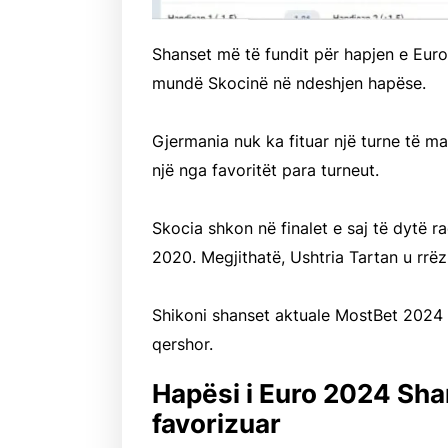
Shanset më të fundit për hapjen e Eu
mundë Skocinë në ndeshjen hapëse.
Gjermania nuk ka fituar një turne të m
një nga favoritët para turneut.
Skocia shkon në finalet e saj të dytë r
2020. Megjithatë, Ushtria Tartan u rrë
Shikoni shanset aktuale MostBet 2024 
qershor.
Hapësi i Euro 2024 Sha
favorizuar