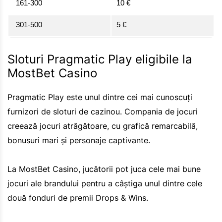
161-300
10 €
301-500
5 €
Sloturi Pragmatic Play eligibile la
MostBet Casino
Pragmatic Play este unul dintre cei mai cunoscuți
furnizori de sloturi de cazinou. Compania de jocuri
creează jocuri atrăgătoare, cu grafică remarcabilă,
bonusuri mari și personaje captivante.
La MostBet Casino, jucătorii pot juca cele mai bune
jocuri ale brandului pentru a câștiga unul dintre cele
două fonduri de premii Drops & Wins.