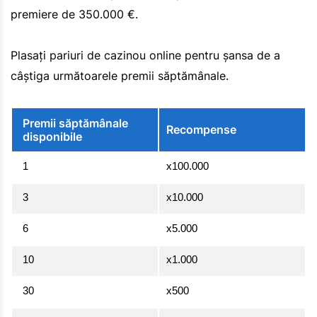
premiere de 350.000 €.
Plasați pariuri de cazinou online pentru șansa de a
câștiga următoarele premii săptămânale.
Premii săptămânale
Recompense
disponibile
1
x100.000
3
x10.000
6
x5.000
10
x1.000
30
x500