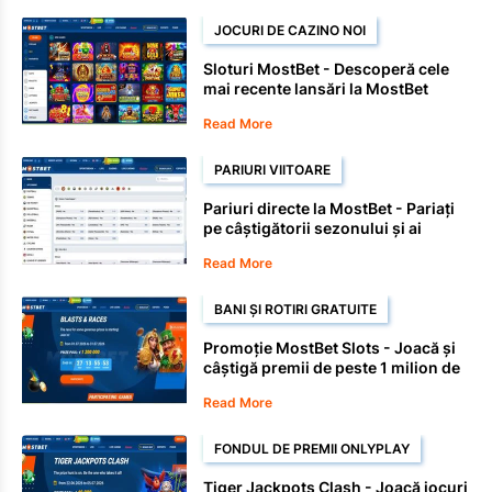
JOCURI DE CAZINO NOI
Sloturi MostBet - Descoperă cele
mai recente lansări la MostBet
Casino
Read More
PARIURI VIITOARE
Pariuri directe la MostBet - Pariați
pe câștigătorii sezonului și ai
turneelor
Read More
BANI ȘI ROTIRI GRATUITE
Promoție MostBet Slots - Joacă și
câștigă premii de peste 1 milion de
euro
Read More
FONDUL DE PREMII ONLYPLAY
Tiger Jackpots Clash - Joacă jocuri