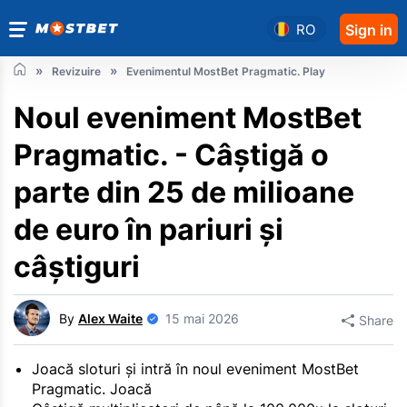
RO
Sign in
Revizuire
Evenimentul MostBet Pragmatic. Play
Noul eveniment MostBet
Pragmatic. - Câștigă o
parte din 25 de milioane
de euro în pariuri și
câștiguri
By
Alex Waite
15 mai 2026
Share
Joacă sloturi și intră în noul eveniment MostBet
Pragmatic. Joacă