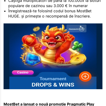
Câștigă multiplicatori de până la 100.000x la sloturi
populare de cazinou sau 3.000 € în numerar
Înregistrează-te folosind codul bonus MostBet
HUGE. și primește o recompensă de înscriere.
MostBet a lansat o nouă promoție Pragmatic Play