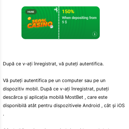
După ce v-ați înregistrat, vă puteți autentifica.
Vă puteți autentifica pe un computer sau pe un
dispozitiv mobil. După ce v-ați înregistrat, puteți
descărca și aplicația mobilă MostBet , care este
disponibilă atât pentru dispozitivele Android , cât și iOS
.