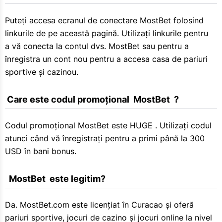
Puteți accesa ecranul de conectare MostBet folosind
linkurile de pe această pagină. Utilizați linkurile pentru
a vă conecta la contul dvs. MostBet sau pentru a
înregistra un cont nou pentru a accesa casa de pariuri
sportive și cazinou.
 Care este codul promoțional  MostBet  ?
Codul promoțional MostBet este HUGE . Utilizați codul
atunci când vă înregistrați pentru a primi până la 300
USD în bani bonus.
  MostBet  este legitim?
Da. MostBet.com este licențiat în Curacao și oferă
pariuri sportive, jocuri de cazino și jocuri online la nivel