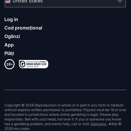
United States
Log in
Cod promoțional
Oglinzi
App
Plăți
Copyright © 2026 Reproduction in whole or in part in any form or medium
without express written permission is prohibited. Players must be 18 or over
and located in jurisdictions where online gambling is legal. Please play
responsibly. Bet with your head, not over it. If you or someone you know
has a gambling problem, and wants help, call or visit:
Gamcare
. #Ads ©
2026 mo.codes