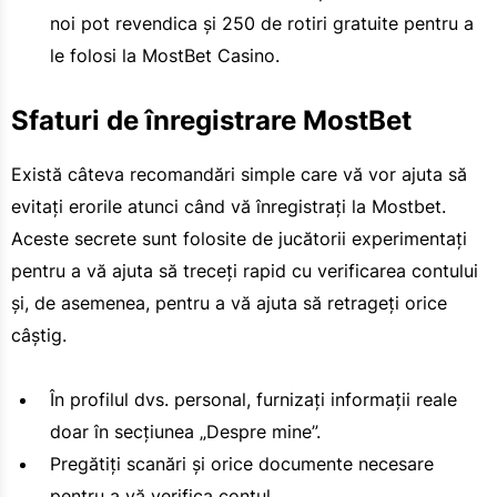
noi pot revendica și 250 de rotiri gratuite pentru a
le folosi la MostBet Casino.
Sfaturi de înregistrare MostBet
Există câteva recomandări simple care vă vor ajuta să
evitați erorile atunci când vă înregistrați la Mostbet.
Aceste secrete sunt folosite de jucătorii experimentați
pentru a vă ajuta să treceți rapid cu verificarea contului
și, de asemenea, pentru a vă ajuta să retrageți orice
câștig.
În profilul dvs. personal, furnizați informații reale
doar în secțiunea „Despre mine”.
Pregătiți scanări și orice documente necesare
pentru a vă verifica contul.