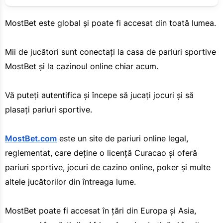
MostBet este global și poate fi accesat din toată lumea.
Mii de jucători sunt conectați la casa de pariuri sportive
MostBet și la cazinoul online chiar acum.
Vă puteți autentifica și începe să jucați jocuri și să
plasați pariuri sportive.
MostBet.com
este un site de pariuri online legal,
reglementat, care deține o licență Curacao și oferă
pariuri sportive, jocuri de cazino online, poker și multe
altele jucătorilor din întreaga lume.
MostBet poate fi accesat în țări din Europa și Asia,