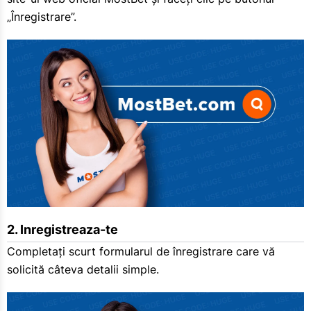
„Înregistrare”.
Inregistreaza-te
Completați scurt formularul de înregistrare care vă
solicită câteva detalii simple.