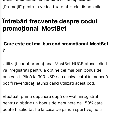
„Promoții” pentru a vedea toate ofertele disponibile.
Întrebări frecvente despre codul 
promoțional  MostBet 
 Care este cel mai bun cod promoțional  MostBet  
?
Utilizați codul promoțional MostBet HUGE atunci când
vă înregistrați pentru a obține cel mai bun bonus de
bun venit. Până la 300 USD sau echivalentul în monedă
pot fi revendicați atunci când utilizați acest cod.
Efectuați prima depunere după ce v-ați înregistrat
pentru a obține un bonus de depunere de 150% care
poate fi solicitat fie la casa de pariuri sportive, fie la