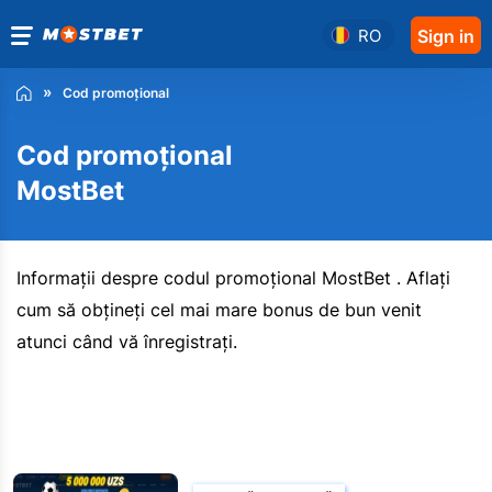
RO
Sign in
Cod promoțional
Cod promoțional
MostBet
Informații despre codul promoțional MostBet . Aflați
cum să obțineți cel mai mare bonus de bun venit
atunci când vă înregistrați.