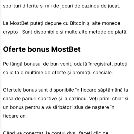
sporturi diferite și mii de jocuri de cazinou de jucat.
La MostBet puteți depune cu Bitcoin și alte monede
crypto . Sunt disponibile și multe alte metode de plată.
Oferte bonus MostBet
Pe lângă bonusul de bun venit, odată înregistrat, puteți
solicita o mulțime de oferte și promoții speciale.
Ofertele bonus sunt disponibile în fiecare săptămână la
casa de pariuri sportive și la cazinou. Veți primi chiar și
un bonus pentru a vă sărbători ziua de naștere în
fiecare an.
Când vă conectați la contul dvs., faceți clic pe