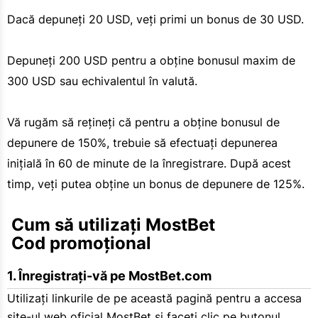
Dacă depuneți 20 USD, veți primi un bonus de 30 USD.
Depuneți 200 USD pentru a obține bonusul maxim de
300 USD sau echivalentul în valută.
Vă rugăm să rețineți că pentru a obține bonusul de
depunere de 150%, trebuie să efectuați depunerea
inițială în 60 de minute de la înregistrare. După acest
timp, veți putea obține un bonus de depunere de 125%.
 Cum să utilizați MostBet
 Cod promoțional
Înregistrați-vă pe MostBet.com
Utilizați linkurile de pe această pagină pentru a accesa
site-ul web oficial MostBet și faceți clic pe butonul