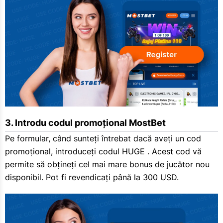
Introdu codul promoțional MostBet
Pe formular, când sunteți întrebat dacă aveți un cod
promoțional, introduceți codul HUGE . Acest cod vă
permite să obțineți cel mai mare bonus de jucător nou
disponibil. Pot fi revendicați până la 300 USD.