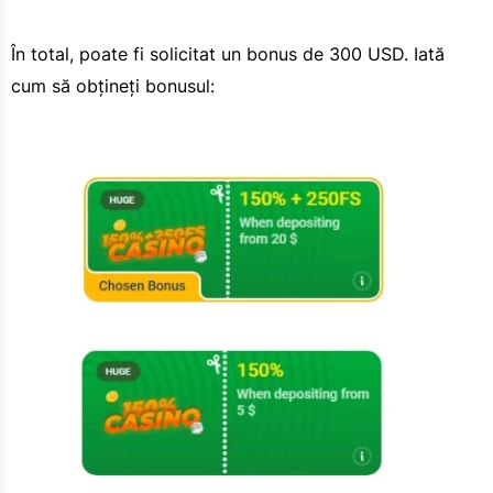
În total, poate fi solicitat un bonus de 300 USD. Iată
cum să obțineți bonusul: