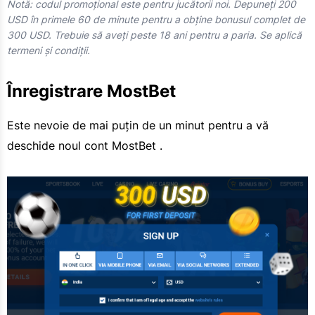
Notă: codul promoțional este pentru jucătorii noi. Depuneți 200
USD în primele 60 de minute pentru a obține bonusul complet de
300 USD. Trebuie să aveți peste 18 ani pentru a paria. Se aplică
termeni și condiții.
Înregistrare MostBet
Este nevoie de mai puțin de un minut pentru a vă
deschide noul cont MostBet .