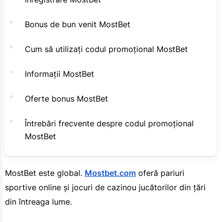
Bonus de bun venit MostBet
Cum să utilizați codul promoțional MostBet
Informații MostBet
Oferte bonus MostBet
Întrebări frecvente despre codul promoțional
MostBet
MostBet este global.
Mostbet.com
oferă pariuri
sportive online și jocuri de cazinou jucătorilor din țări
din întreaga lume.