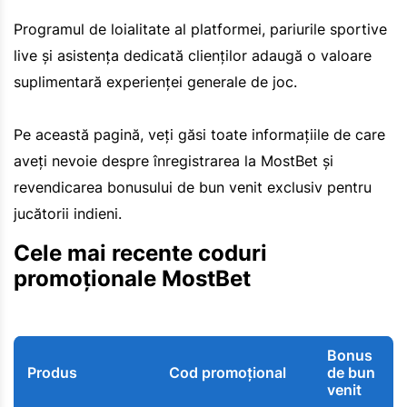
Programul de loialitate al platformei, pariurile sportive
live și asistența dedicată clienților adaugă o valoare
suplimentară experienței generale de joc.
Pe această pagină, veți găsi toate informațiile de care
aveți nevoie despre înregistrarea la MostBet și
revendicarea bonusului de bun venit exclusiv pentru
jucătorii indieni.
Cele mai recente coduri
promoționale MostBet
Bonus
Produs
Cod promoțional
de bun
venit