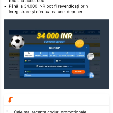
folosind acest cod
Până la 34.000 INR pot fi revendicați prin
înregistrare și efectuarea unei depuneri!
Cele mai recente coduri promoționale