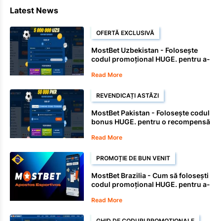
Latest News
OFERTĂ EXCLUSIVĂ
MostBet Uzbekistan - Folosește
codul promoțional HUGE. pentru a-
ți revendica bonusul
Read More
REVENDICAȚI ASTĂZI
MostBet Pakistan - Folosește codul
bonus HUGE. pentru o recompensă
de bun venit
Read More
PROMOȚIE DE BUN VENIT
MostBet Brazilia - Cum să folosești
codul promoțional HUGE. pentru a-
ți revendica bonusul
Read More
GHID DE CODURI PROMOȚIONALE