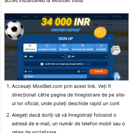
acces instantaneu la Mostbet India:
Accesați MostBet.com prin acest link. Veți fi
direcționat către pagina de înregistrare de pe site-
ul lor oficial, unde puteți deschide rapid un cont
Alegeți dacă doriți să vă înregistrați folosind o
adresă de e-mail, un număr de telefon mobil sau o
rețea de socializare