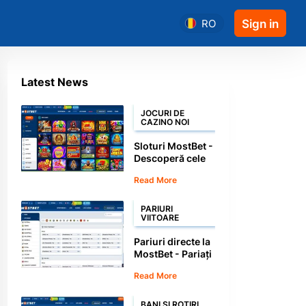
RO
Sign in
Latest News
JOCURI DE
CAZINO NOI
Sloturi MostBet -
Descoperă cele
mai recente
Read More
lansări la
MostBet Casino
PARIURI
VIITOARE
Pariuri directe la
MostBet - Pariați
pe câștigătorii
Read More
sezonului și ai
turneelor
BANI ȘI ROTIRI