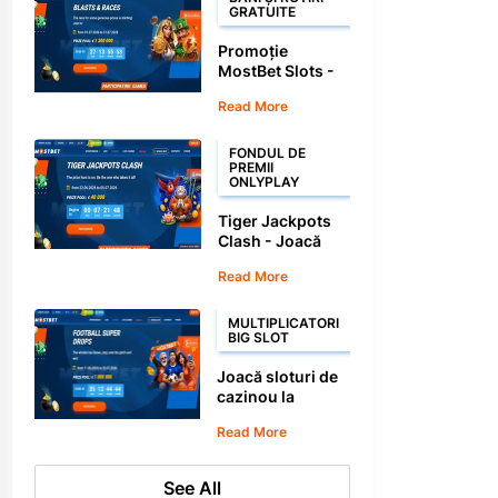
GRATUITE
Promoție
MostBet Slots -
Joacă și câștigă
Read More
premii de peste 1
milion de euro
FONDUL DE
PREMII
ONLYPLAY
Tiger Jackpots
Clash - Joacă
jocuri de sloturi
Read More
MostBet pentru o
cotă de 40.000 €
MULTIPLICATORI
BIG SLOT
Joacă sloturi de
cazinou la
MostBet și
Read More
câștigă Super
Drop-uri zilnice
la fotbal
See All