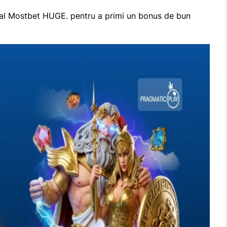
nal Mostbet HUGE. pentru a primi un bonus de bun