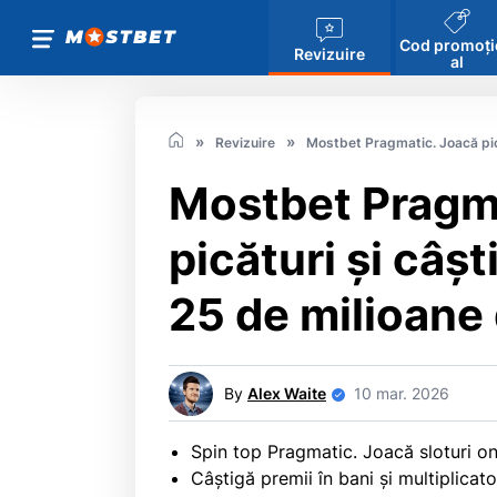
Cod promoți
Revizuire
al
Revizuire
Mostbet Pragmatic. Joacă pică
Mostbet Pragma
picături și câșt
25 de milioane
By
Alex Waite
10 mar. 2026
Spin top Pragmatic. Joacă sloturi o
Câștigă premii în bani și multiplicato