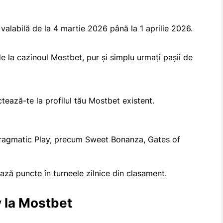
alabilă de la 4 martie 2026 până la 1 aprilie 2026.
e la cazinoul Mostbet, pur și simplu urmați pașii de
tează-te la profilul tău Mostbet existent.
a Pragmatic Play, precum Sweet Bonanza, Gates of
ză puncte în turneele zilnice din clasament.
y la Mostbet