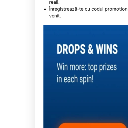
reali.
Înregistrează-te cu codul promoțio
venit.