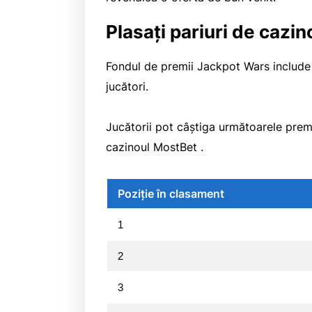
Plasați pariuri de cazin
Fondul de premii Jackpot Wars include 2
jucători.
Jucătorii pot câștiga următoarele prem
cazinoul MostBet .
Poziție în clasament
1
2
3