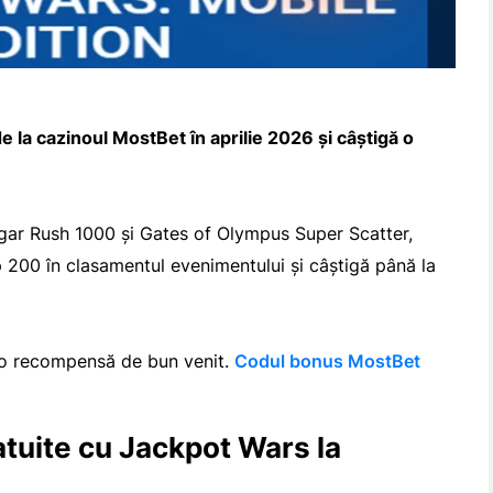
 la cazinoul MostBet în aprilie 2026 și câștigă o
Sugar Rush 1000 și Gates of Olympus Super Scatter,
p 200 în clasamentul evenimentului și câștigă până la
ă o recompensă de bun venit.
Codul bonus MostBet
ratuite cu Jackpot Wars la