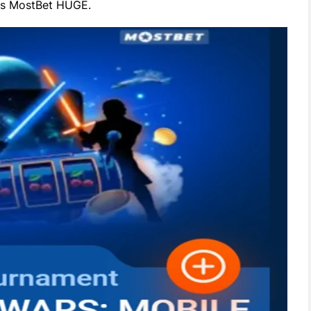
nus MostBet HUGE.