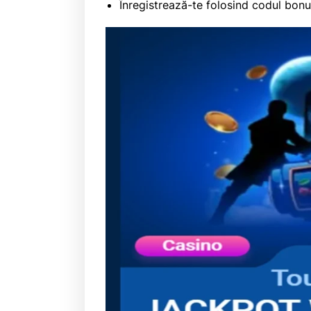
Înregistrează-te folosind codul bo