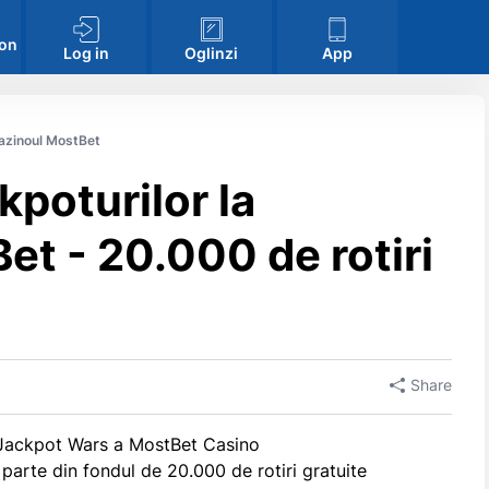
on
Log in
Oglinzi
App
Cazinoul MostBet
poturilor la
et - 20.000 de rotiri
Share
ia Jackpot Wars a MostBet Casino
 parte din fondul de 20.000 de rotiri gratuite