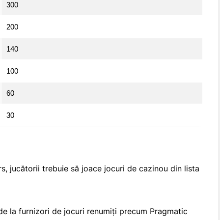
300
200
140
100
60
30
 jucătorii trebuie să joace jocuri de cazinou din lista
e de la furnizori de jocuri renumiți precum Pragmatic