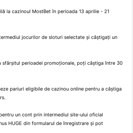
lă la cazinoul MostBet în perioada 13 aprilie - 21
termediul jocurilor de sloturi selectate și câștigați un
 sfârșitul perioadei promoționale, poți câștiga între 30
seze pariuri eligibile de cazinou online pentru a câștiga
rs.
pentru un cont prin intermediul site-ului oficial
nus HUGE din formularul de înregistrare și pot