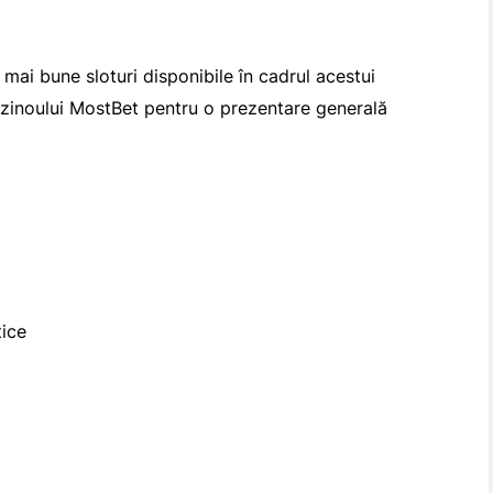
e mai bune sloturi disponibile în cadrul acestui
cazinoului MostBet pentru o prezentare generală
ice