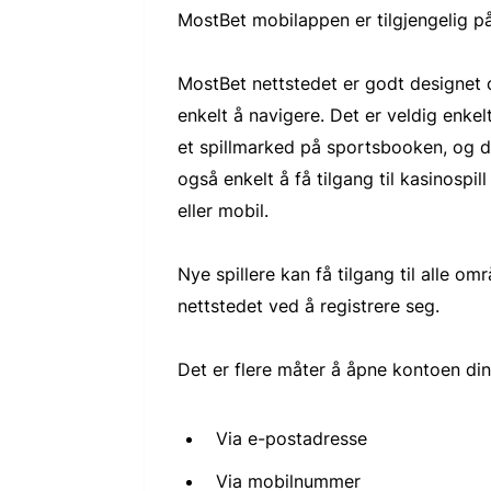
MostBet mobilappen er tilgjengelig p
MostBet nettstedet er godt designet
enkelt å navigere. Det er veldig enkelt
et spillmarked på sportsbooken, og d
også enkelt å få tilgang til kasinospil
eller mobil.
Nye spillere kan få tilgang til alle om
nettstedet ved å registrere seg.
Det er flere måter å åpne kontoen din 
Via e-postadresse
Via mobilnummer