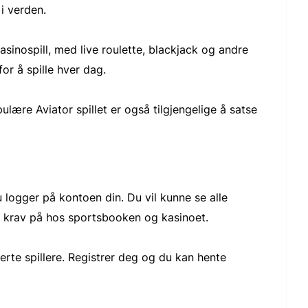
i verden.
sinospill, med live roulette, blackjack og andre
for å spille hver dag.
ulære Aviator spillet er også tilgjengelige å satse
 logger på kontoen din. Du vil kunne se alle
e krav på hos sportsbooken og kasinoet.
rerte spillere. Registrer deg og du kan hente