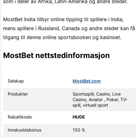
som i deler av Afrika, Latin-Amerika og andre steder.
MostBet India tilbyr online tipping til spillere i India,
mens spillere i Russland, Canada og andre steder kan få
tilgang til denne online sportsbooken og kasinoet.
MostBet nettstedinformasjon
Selskap
MostBet.com
Produkter
Sportsspill, Casino, Live
Casino, Aviator , Poker, TV-
spill, virtuell sport
Rabattkode
HUGE
Innskuddsbonus
150 %