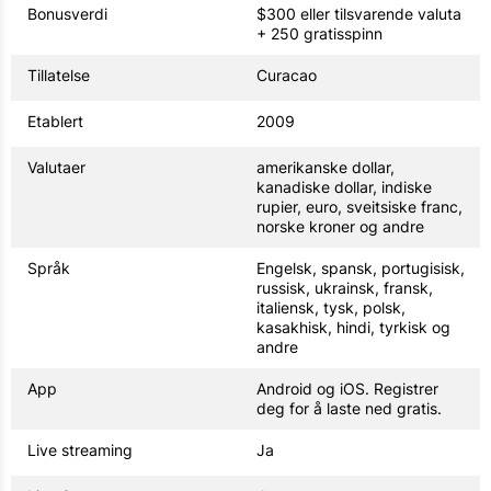
Bonusverdi
$300 eller tilsvarende valuta
+ 250 gratisspinn
Tillatelse
Curacao
Etablert
2009
Valutaer
amerikanske dollar,
kanadiske dollar, indiske
rupier, euro, sveitsiske franc,
norske kroner og andre
Språk
Engelsk, spansk, portugisisk,
russisk, ukrainsk, fransk,
italiensk, tysk, polsk,
kasakhisk, hindi, tyrkisk og
andre
App
Android og iOS. Registrer
deg for å laste ned gratis.
Live streaming
Ja