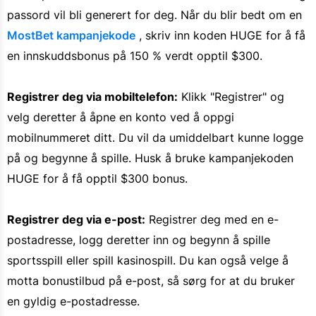
passord vil bli generert for deg. Når du blir bedt om en
MostBet kampanjekode
, skriv inn koden HUGE for å få
en innskuddsbonus på 150 % verdt opptil $300.
Registrer deg via mobiltelefon:
Klikk "Registrer" og
velg deretter å åpne en konto ved å oppgi
mobilnummeret ditt. Du vil da umiddelbart kunne logge
på og begynne å spille. Husk å bruke kampanjekoden
HUGE for å få opptil $300 bonus.
Registrer deg via e-post:
Registrer deg med en e-
postadresse, logg deretter inn og begynn å spille
sportsspill eller spill kasinospill. Du kan også velge å
motta bonustilbud på e-post, så sørg for at du bruker
en gyldig e-postadresse.