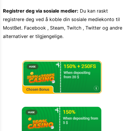
Registrer deg via sosiale medier:
Du kan raskt
registrere deg ved å koble din sosiale mediekonto til
MostBet. Facebook , Steam, Twitch , Twitter og andre
alternativer er tilgjengelige.