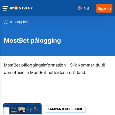
NB
Sign in
Logg Inn
MostBet pålogging
MostBet påloggingsinformasjon - Slik kommer du til
den offisielle MostBet nettsiden i ditt land.
KAMPANJEKODEGUIDE