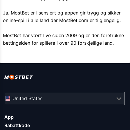
Ja. MostBet er lisensiert og appen gir trygg og sikker
online-spill i alle land der MostBet.com er tilgjengelig.
MostBet har vært live siden 2009 og er den foretrukne
bettingsiden for spillere i over 90 forskjellige land.
United States
App
Rabattkode