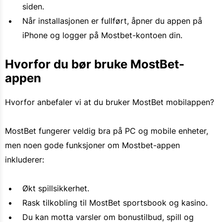
siden.
Når installasjonen er fullført, åpner du appen på
iPhone og logger på Mostbet-kontoen din.
Hvorfor du bør bruke MostBet-
appen
Hvorfor anbefaler vi at du bruker MostBet mobilappen?
MostBet fungerer veldig bra på PC og mobile enheter,
men noen gode funksjoner om Mostbet-appen
inkluderer:
Økt spillsikkerhet.
Rask tilkobling til MostBet sportsbook og kasino.
Du kan motta varsler om bonustilbud, spill og