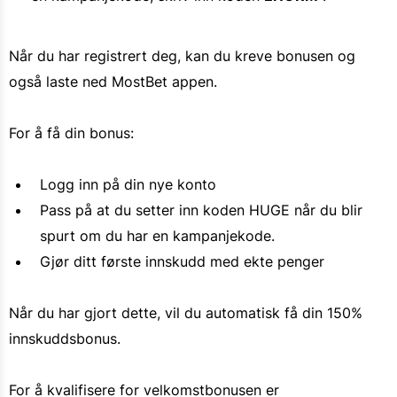
Når du har registrert deg, kan du kreve bonusen og
også laste ned MostBet appen.
For å få din bonus:
Logg inn på din nye konto
Pass på at du setter inn koden HUGE når du blir
spurt om du har en kampanjekode.
Gjør ditt første innskudd med ekte penger
Når du har gjort dette, vil du automatisk få din 150%
innskuddsbonus.
For å kvalifisere for velkomstbonusen er