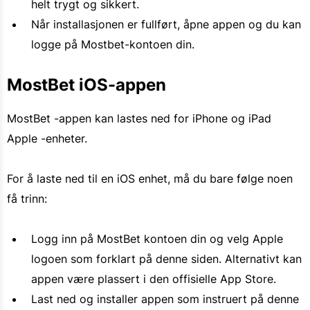
helt trygt og sikkert.
Når installasjonen er fullført, åpne appen og du kan
logge på Mostbet-kontoen din.
MostBet iOS-appen
MostBet -appen kan lastes ned for iPhone og iPad
Apple -enheter.
For å laste ned til en iOS enhet, må du bare følge noen
få trinn:
Logg inn på MostBet kontoen din og velg Apple
logoen som forklart på denne siden. Alternativt kan
appen være plassert i den offisielle App Store.
Last ned og installer appen som instruert på denne