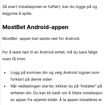
Så snart installasjonen er fullført, kan du logge på og
begynne å spille.
MostBet Android-appen
MostBet -appen kan lastes ned for Android.
For å laste ned til en Android enhet, må du bare følge
noen få trinn:
Logg på kontoen din og velg Android logoen som
forklart på denne siden
Når nedlastingen starter, klikker du på "Installer" på
enheten din. Du kan bli bedt om å tillate installasjon
av apper fra ukjente kilder. Å la appen installeres er