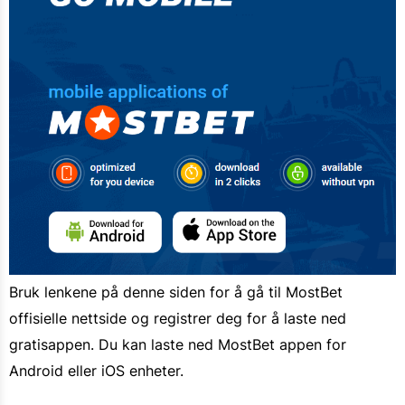
Bruk lenkene på denne siden for å gå til MostBet
offisielle nettside og registrer deg for å laste ned
gratisappen. Du kan laste ned MostBet appen for
Android eller iOS enheter.