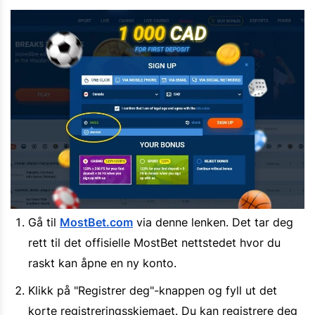
Gå til
MostBet.com
via denne lenken. Det tar deg
rett til det offisielle MostBet nettstedet hvor du
raskt kan åpne en ny konto.
Klikk på "Registrer deg"-knappen og fyll ut det
korte registreringsskjemaet. Du kan registrere deg