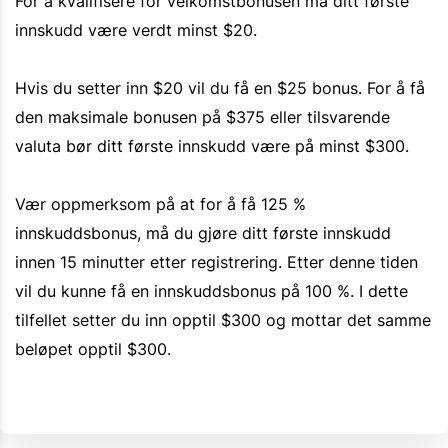
For å kvalifisere for velkomstbonusen må ditt første
innskudd være verdt minst $20.
Hvis du setter inn $20 vil du få en $25 bonus. For å få
den maksimale bonusen på $375 eller tilsvarende
valuta bør ditt første innskudd være på minst $300.
Vær oppmerksom på at for å få 125 %
innskuddsbonus, må du gjøre ditt første innskudd
innen 15 minutter etter registrering. Etter denne tiden
vil du kunne få en innskuddsbonus på 100 %. I dette
tilfellet setter du inn opptil $300 og mottar det samme
beløpet opptil $300.