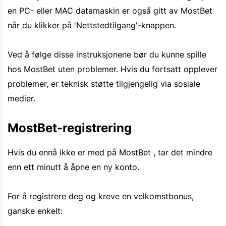
en PC- eller MAC datamaskin er også gitt av MostBet
når du klikker på 'Nettstedtilgang'-knappen.
Ved å følge disse instruksjonene bør du kunne spille
hos MostBet uten problemer. Hvis du fortsatt opplever
problemer, er teknisk støtte tilgjengelig via sosiale
medier.
MostBet-registrering
Hvis du ennå ikke er med på MostBet , tar det mindre
enn ett minutt å åpne en ny konto.
For å registrere deg og kreve en velkomstbonus,
ganske enkelt: