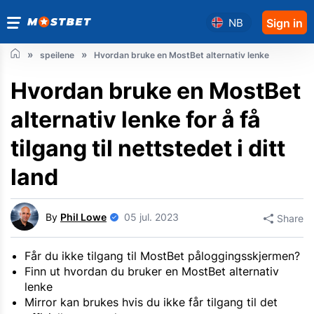
NB
Sign in
speilene
Hvordan bruke en MostBet alternativ lenke
Hvordan bruke en MostBet
alternativ lenke for å få
tilgang til nettstedet i ditt
land
By
Phil Lowe
05 jul. 2023
Share
Får du ikke tilgang til MostBet påloggingsskjermen?
Finn ut hvordan du bruker en MostBet alternativ
lenke
Mirror kan brukes hvis du ikke får tilgang til det