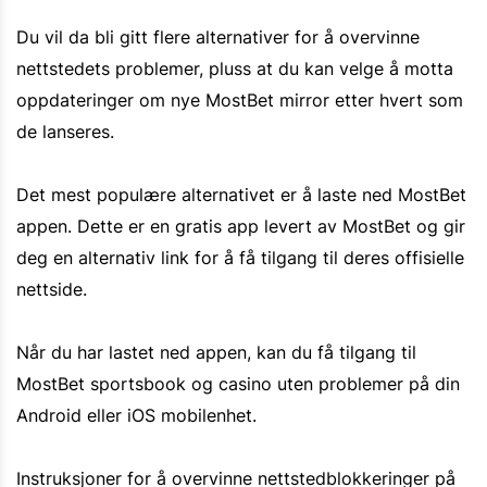
Du vil da bli gitt flere alternativer for å overvinne
nettstedets problemer, pluss at du kan velge å motta
oppdateringer om nye MostBet mirror etter hvert som
de lanseres.
Det mest populære alternativet er å laste ned MostBet
appen. Dette er en gratis app levert av MostBet og gir
deg en alternativ link for å få tilgang til deres offisielle
nettside.
Når du har lastet ned appen, kan du få tilgang til
MostBet sportsbook og casino uten problemer på din
Android eller iOS mobilenhet.
Instruksjoner for å overvinne nettstedblokkeringer på