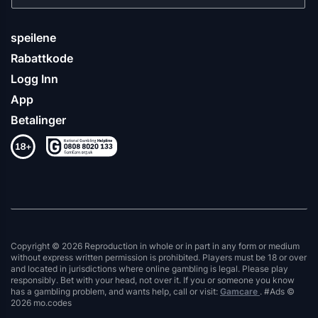
speilene
Rabattkode
Logg Inn
App
Betalinger
Copyright © 2026 Reproduction in whole or in part in any form or medium
without express written permission is prohibited. Players must be 18 or over
and located in jurisdictions where online gambling is legal. Please play
responsibly. Bet with your head, not over it. If you or someone you know
has a gambling problem, and wants help, call or visit:
Gamcare
. #Ads ©
2026 mo.codes