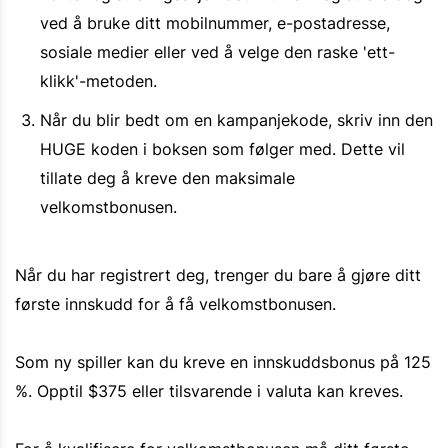
ved å bruke ditt mobilnummer, e-postadresse,
sosiale medier eller ved å velge den raske 'ett-
klikk'-metoden.
Når du blir bedt om en kampanjekode, skriv inn den
HUGE koden i boksen som følger med. Dette vil
tillate deg å kreve den maksimale
velkomstbonusen.
Når du har registrert deg, trenger du bare å gjøre ditt
første innskudd for å få velkomstbonusen.
Som ny spiller kan du kreve en innskuddsbonus på 125
%. Opptil $375 eller tilsvarende i valuta kan kreves.