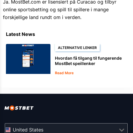
Ja. MostBet.com er lisensiert på Curacao og tilbyr
online sportsbetting og spill til spillere i mange
forskjellige land rundt om i verden.
Latest News
ALTERNATIVE LENKER
Hvordan få tilgang til fungerende
MostBet speillenker
Read More
United States