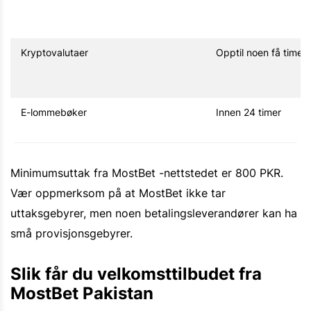
Kryptovalutaer
Opptil noen få timer
E-lommebøker
Innen 24 timer
Minimumsuttak fra MostBet -nettstedet er 800 PKR.
Vær oppmerksom på at MostBet ikke tar
uttaksgebyrer, men noen betalingsleverandører kan ha
små provisjonsgebyrer.
Slik får du velkomsttilbudet fra
MostBet Pakistan