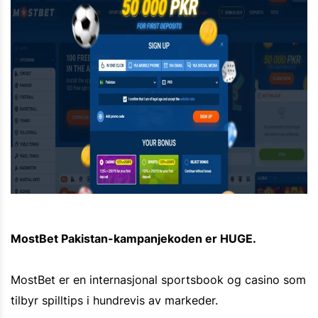
MostBet Pakistan-kampanjekoden er HUGE.
MostBet er en internasjonal sportsbook og casino som
tilbyr spilltips i hundrevis av markeder.