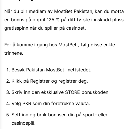
Når du blir medlem av MostBet Pakistan, kan du motta
en bonus på opptil 125 % på ditt første innskudd pluss
gratisspinn når du spiller på casinoet.
For å komme i gang hos MostBet , følg disse enkle
trinnene.
Besøk Pakistan MostBet -nettstedet.
Klikk på Registrer og registrer deg.
Skriv inn den eksklusive STORE bonuskoden
Velg PKR som din foretrukne valuta.
Sett inn og bruk bonusen din på sport- eller
casinospill.