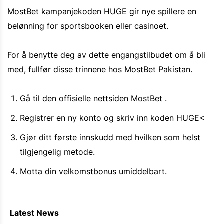
MostBet kampanjekoden HUGE gir nye spillere en
belønning for sportsbooken eller casinoet.
For å benytte deg av dette engangstilbudet om å bli
med, fullfør disse trinnene hos MostBet Pakistan.
Gå til den offisielle nettsiden MostBet .
Registrer en ny konto og skriv inn koden HUGE<
Gjør ditt første innskudd med hvilken som helst
tilgjengelig metode.
Motta din velkomstbonus umiddelbart.
Latest News