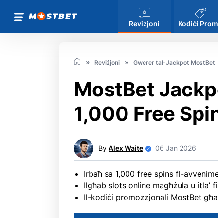
Reviżjoni
Kodiċi Pro
Reviżjoni
Gwerer tal-Jackpot MostBet
MostBet Jackpo
1,000 Free Spi
By
Alex Waite
06 Jan 2026
Irbaħ sa 1,000 free spins fl-avveni
Ilgħab slots online magħżula u itla’ f
Il-kodiċi promozzjonali MostBet għ