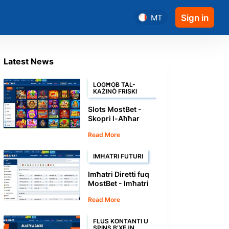
MT
Sign in
Latest News
LOGĦOB TAL-
KAŻINÒ FRISKI
Slots MostBet -
Skopri l-Aħħar
Rilaxxi fil-Casino
Read More
MostBet
IMĦATRI FUTURI
Imħatri Diretti fuq
MostBet - Imħatri
fuq ir-Rebbieħa tal-
Read More
Istaġun u tat-
Tornej
FLUS KONTANTI U
SPINS B'XEJN