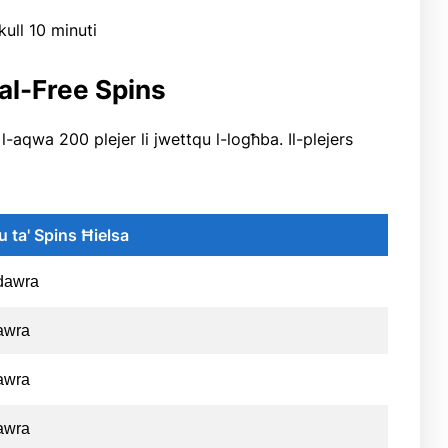
 kull 10 minuti
tal-Free Spins
l-aqwa 200 plejer li jwettqu l-logħba. Il-plejers
u ta' Spins Ħielsa
dawra
awra
awra
awra