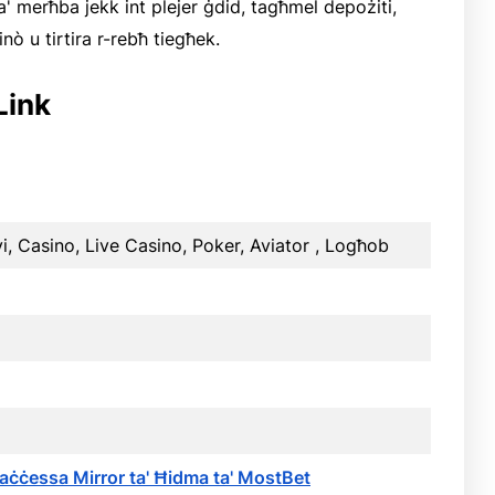
 ta' merħba jekk int plejer ġdid, tagħmel depożiti,
nò u tirtira r-rebħ tiegħek.
Link
vi, Casino, Live Casino, Poker, Aviator , Logħob
 taċċessa Mirror ta' Ħidma ta' MostBet