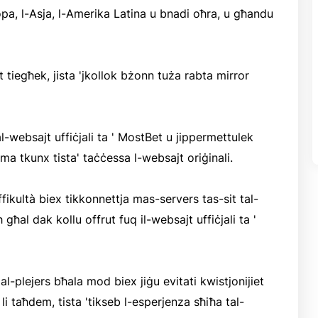
pa, l-Asja, l-Amerika Latina u bnadi oħra, u għandu
tiegħek, jista 'jkollok bżonn tuża rabta mirror
al-websajt uffiċjali ta ' MostBet u jippermettulek
ma tkunx tista' taċċessa l-websajt oriġinali.
fikultà biex tikkonnettja mas-servers tas-sit tal-
għal dak kollu offrut fuq il-websajt uffiċjali ta '
l-plejers bħala mod biex jiġu evitati kwistjonijiet
li taħdem, tista 'tikseb l-esperjenza sħiħa tal-