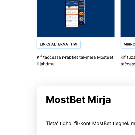
LINKS ALTERNATTIVI
MIRRO
Kif taċċessa r-rabtiet tal-mera MostBet
Kif tuż
li jaħdmu
taċċess
MostBet Mirja
Tista' tidħol fil-kont MostBet tiegħek m