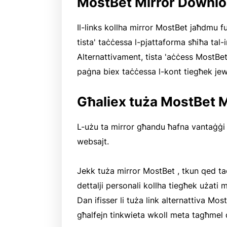
MostBet Mirror Downl
Il-links kollha mirror MostBet jaħdmu 
tista' taċċessa l-pjattaforma sħiħa tal-
Alternattivament, tista 'aċċess MostBet
paġna biex taċċessa l-kont tiegħek jew
Għaliex tuża MostBet M
L-użu ta mirror għandu ħafna vantaġġi 
websajt.
Jekk tuża mirror MostBet , tkun qed taċ
dettalji personali kollha tiegħek użati
Dan ifisser li tuża link alternattiva Mo
għalfejn tinkwieta wkoll meta tagħmel d