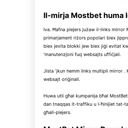
Il-mirja Mostbet huma l
Iva. Ħafna plejers jużaw il-links mirror M
primarjament riżors popolari biex jippr
biex jevita blokki jew biex jiġi evitat
'manutenzjoni fuq websajts uffiċjali.
Jista 'jkun hemm links multipli mirror . 
websajt oriġinali.
Huwa utli għal kumpanija bħal MostBet li
dan tnaqqas it-traffiku u l-ħinijiet tat-
għall-plejers.