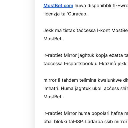
MostBet.com
huwa disponibbli fl-Ewro
liċenzja ta 'Curacao.
Jekk ma tistax taċċessa l-kont MostBet 
MostBet .
Ir-rabtiet Mirror jagħtuk kopja eżatta t
taċċessa l-isportsbook u l-każinò jekk 
mirror li taħdem telimina kwalunkwe dif
imħatri. Huma jagħtuk ukoll aċċess sħiħ 
MostBet .
Ir-rabtiet Mirror huma popolari ħafna ma
bħal blokki tal-ISP. Ladarba ssib mirror 