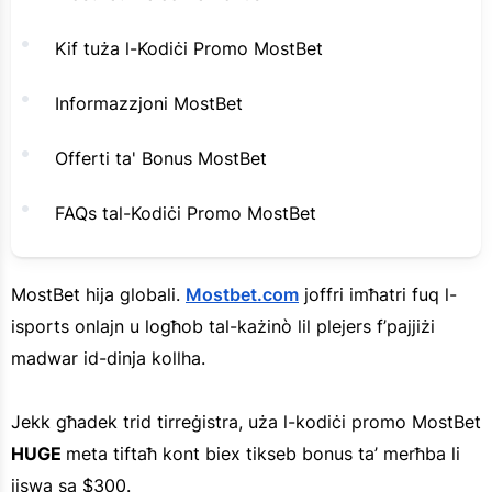
Kif tuża l-Kodiċi Promo MostBet
Informazzjoni MostBet
Offerti ta' Bonus MostBet
FAQs tal-Kodiċi Promo MostBet
MostBet hija globali.
Mostbet.com
joffri imħatri fuq l-
isports onlajn u logħob tal-każinò lil plejers f’pajjiżi
madwar id-dinja kollha.
Jekk għadek trid tirreġistra, uża l-kodiċi promo MostBet
HUGE
meta tiftaħ kont biex tikseb bonus ta’ merħba li
jiswa sa $300.