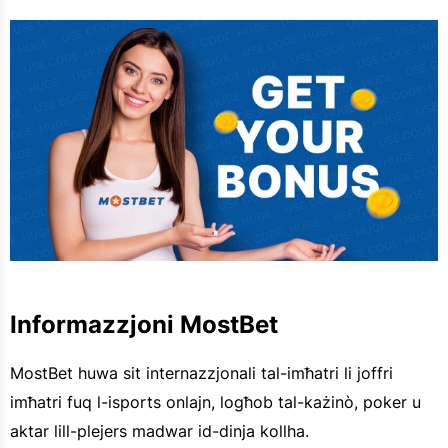
Informazzjoni MostBet
MostBet huwa sit internazzjonali tal-imħatri li joffri
imħatri fuq l-isports onlajn, logħob tal-każinò, poker u
aktar lill-plejers madwar id-dinja kollha.