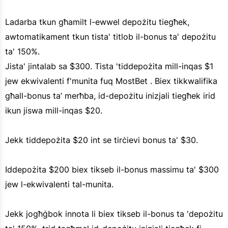
Ladarba tkun għamilt l-ewwel depożitu tiegħek,
awtomatikament tkun tista' titlob il-bonus ta' depożitu
ta' 150%.
Jista' jintalab sa $300. Tista 'tiddepożita mill-inqas $1
jew ekwivalenti f'munita fuq MostBet . Biex tikkwalifika
għall-bonus ta’ merħba, id-depożitu inizjali tiegħek irid
ikun jiswa mill-inqas $20.
Jekk tiddepożita $20 int se tirċievi bonus ta' $30.
Iddepożita $200 biex tikseb il-bonus massimu ta' $300
jew l-ekwivalenti tal-munita.
Jekk jogħġbok innota li biex tikseb il-bonus ta 'depożitu