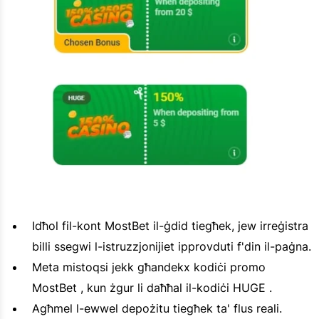
Idħol fil-kont MostBet il-ġdid tiegħek, jew irreġistra
billi ssegwi l-istruzzjonijiet ipprovduti f'din il-paġna.
Meta mistoqsi jekk għandekx kodiċi promo
MostBet , kun żgur li daħħal il-kodiċi HUGE .
Agħmel l-ewwel depożitu tiegħek ta' flus reali.