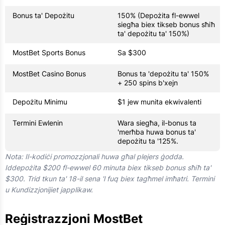
Bonus ta' Depożitu
150% (Depożita fl-ewwel
siegħa biex tikseb bonus sħiħ
ta' depożitu ta' 150%)
MostBet Sports Bonus
Sa $300
MostBet Casino Bonus
Bonus ta 'depożitu ta' 150%
+ 250 spins b'xejn
Depożitu Minimu
$1 jew munita ekwivalenti
Termini Ewlenin
Wara siegħa, il-bonus ta
'merħba huwa bonus ta'
depożitu ta '125%.
Nota: Il-kodiċi promozzjonali huwa għal plejers ġodda.
Iddepożita $200 fl-ewwel 60 minuta biex tikseb bonus sħiħ ta'
$300. Trid tkun ta' 18-il sena 'l fuq biex tagħmel imħatri. Termini
u Kundizzjonijiet japplikaw.
Reġistrazzjoni MostBet