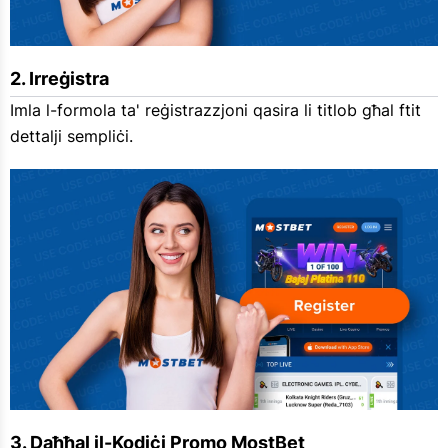
Irreġistra
Imla l-formola ta' reġistrazzjoni qasira li titlob għal ftit
dettalji sempliċi.
Daħħal il-Kodiċi Promo MostBet