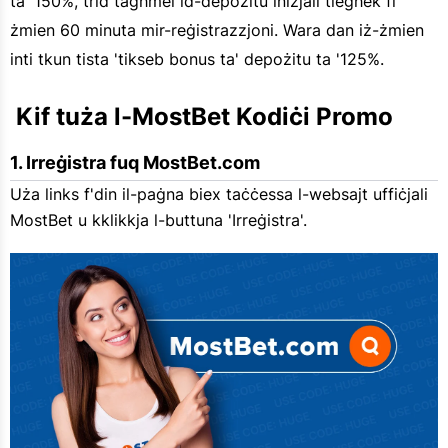
ta' 150%, trid tagħmel id-depożitu inizjali tiegħek fi
żmien 60 minuta mir-reġistrazzjoni. Wara dan iż-żmien
inti tkun tista 'tikseb bonus ta' depożitu ta '125%.
 Kif tuża l-MostBet
 Kodiċi Promo
Irreġistra fuq MostBet.com
Uża links f'din il-paġna biex taċċessa l-websajt uffiċjali
MostBet u kklikkja l-buttuna 'Irreġistra'.