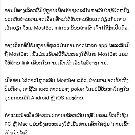
ທ່ານມີທາງເລືອກທີ່ມີຢູ່ຫຼາຍເພື່ອເອົາຊະນະບັນຫາເວັບໄຊທ໌ໃດຫນຶ່ງ,
ບວກກັບທ່ານສາມາດເລືອກທີ່ຈະໄດ້ຮັບການອັບເດດກ່ຽວກັບການ
ເຮັດວຽກໃຫມ່ MostBet mirros ຍ້ອນວ່າເຂົາເຈົ້າໄດ້ຖືກເປີດຕົວ.
ທາງ​ເລືອກ​ທີ່​ນິ​ຍົມ​ຫຼາຍ​ທີ່​ສຸດ​ແມ່ນ​ການ​ດາວ​ໂຫລດ app ໂທລະ​ສັບ​ມື​
ຖື MostBet ​. ນີ້ແມ່ນແອັບຟຣີທີ່ສະໜອງໃຫ້ໂດຍ MostBet ແລະ
ໃຫ້ທ່ານ link ເລືອກໃນການເຂົ້າເຖິງເວັບໄຊທ໌ທາງການ.
ເມື່ອທ່ານໄດ້ດາວໂຫຼດແອັບ MostBet ແລ້ວ, ທ່ານສາມາດເຂົ້າເຖິງ
ປຶ້ມກິລາ, ກາຊີໂນ ແລະ ຕາຕະລາງ poker ໂດຍບໍ່ມີບັນຫາໃດໆໃນ
ອຸປະກອນມືຖື Android ຫຼື iOS ຂອງທ່ານ.
ຄໍາແນະນໍາເພື່ອເອົາຊະນະການບລັອກເວັບໄຊທ໌ໃນຄອມພິວເຕີເຊັ່ນ
PC ຫຼື Mac ແມ່ນຍັງສະຫນອງໃຫ້ເມື່ອທ່ານຄລິກໃສ່ປຸ່ມ 'ການເຂົ້າ
ເຖິງເວັບໄຊທ໌'.