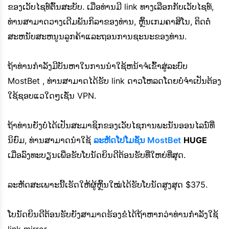
ຂອງເວັບໄຊທ໌ຕົ້ນສະບັບ. ເມື່ອທ່ານມີ link ທາງເລືອກກັບເວັບໄຊທ໌,
ທ່ານສາມາດວາງເດີມພັນກິລາຂອງທ່ານ, ຫຼິ້ນເກມຄາສິໂນ, ຕິດຕໍ່
ສະຫນັບສະຫນູນລູກຄ້າແລະຖອນການຊະນະຂອງທ່ານ.
ຖ້າທ່ານກໍາລັງມີບັນຫາໃນການນໍາໃຊ້ຫນ້າຈໍເຂົ້າສູ່ລະບົບ
MostBet , ທ່ານສາມາດໄດ້ຮັບ link ດາວໂຫລດໂດຍບໍ່ຈໍາເປັນຕ້ອງ
ໃຊ້ຊອບແວໃດໆເຊັ່ນ VPN.
ຖ້າທ່ານຍັງບໍ່ໄດ້ເປັນສະມາຊິກຂອງເວັບໄຊການພະນັນອອນໄລນ໌ທີ່
ນິຍົມ, ທ່ານສາມາດນໍາໃຊ້
ລະຫັດໂປໂມຊັ່ນ MostBet
HUGE
ເມື່ອລົງທະບຽນເພື່ອຮັບໂບນັດຍິນດີຕ້ອນຮັບທີ່ໃຫຍ່ທີ່ສຸດ.
ລະຫັດສະເພາະນີ້ເຮັດໃຫ້ຜູ້ຫຼິ້ນໃໝ່ໄດ້ຮັບໂບນັດສູງສຸດ $375.
ໂບນັດຍິນດີຕ້ອນຮັບຍັງສາມາດຮ້ອງຂໍໄດ້ຖ້າຫາກວ່າທ່ານກໍາລັງໃຊ້