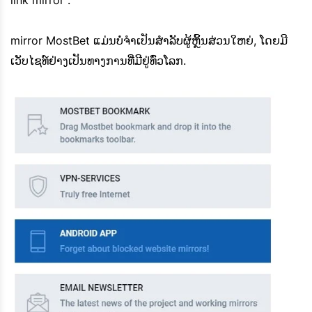
link mirror .
mirror MostBet ແມ່ນບໍ່ຈໍາເປັນສໍາລັບຜູ້ຫຼິ້ນສ່ວນໃຫຍ່, ໂດຍມີ
ເວັບໄຊທ໌ຢ່າງເປັນທາງການທີ່ມີຢູ່ທົ່ວໂລກ.