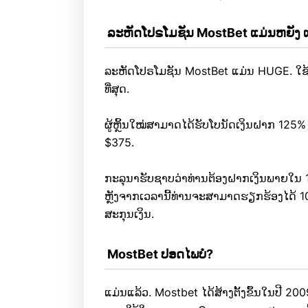
 ລະຫັດໂປຣໂມຊັນ MostBet ແມ່ນຫຍັງ 
ລະຫັດໂປຣໂມຊັນ MostBet ແມ່ນ HUGE. ໃຊ້ລະ
ທີ່ສຸດ.
ຜູ້ຫຼິ້ນໃໝ່ສາມາດໄດ້ຮັບໂບນັດເງິນຝາກ 125%
$375.
ກະລຸນາຮັບຊາບວ່າທ່ານຕ້ອງຝາກເງິນພາຍໃນ 
ຫຼັງ​ຈາກ​ເວ​ລາ​ນີ້​ທ່ານ​ຈະ​ສາ​ມາດ​ຮຽກ​ຮ້ອງ​ໄດ້ 10
ສະ​ກຸນ​ເງິນ​.
 MostBet ປອດໄພບໍ?
ແມ່ນແລ້ວ. Mostbet ໄດ້ສ້າງຕັ້ງຂຶ້ນໃນປີ 20