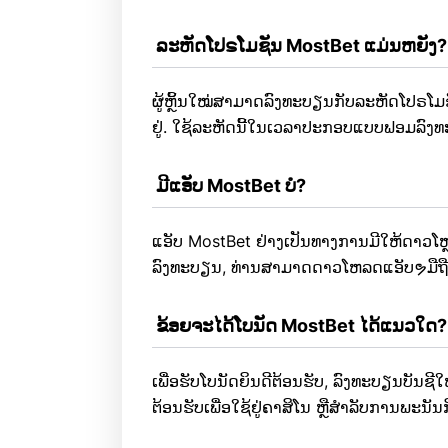
 ລະຫັດໂປຣໂມຊັນ MostBet ແມ່ນຫຍັງ?
ຜູ້ຫຼິ້ນໃໝ່ສາມາດລົງທະບຽນກັບລະຫັດໂປຣໂ
ຢູ່. ໃຊ້ລະຫັດນີ້ໃນເວລາປະກອບແບບຟອມລົງທ
 ມີແອັບ MostBet ບໍ?
ແອັບ MostBet ຢ່າງເປັນທາງການມີໃຫ້ດາວໂຫ
ລົງທະບຽນ, ທ່ານສາມາດດາວໂຫລດແອັບຯມືຖືໄດ
 ຂ້ອຍຈະໄດ້ໂບນັດ MostBet ໄດ້ແນວໃດ?
ເພື່ອຮັບໂບນັດຍິນດີຕ້ອນຮັບ, ລົງທະບຽນບັນຊ
ຕ້ອນຮັບເພື່ອໃຊ້ຢູ່ຄາສິໂນ ຫຼືສໍາລັບການພະນັນ