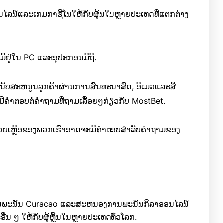
ນ໌ແລະເກມກາຊີໂນໃຫ້ກັບຜູ້ນໃນຫຼາຍປະເທດທີ່ແຕກຕ່າງ
ມີຢູ່ໃນ PC ແລະອຸປະກອນມືຖື.
ະຫນູນລູກຄ້າຜ່ານການສົນທະນາສົດ, ອີເມວແລະສື່
ມີຄໍາຕອບຕໍ່ຄໍາຖາມທີ່ຖາມເລື້ອຍໆກ່ຽວກັບ MostBet.
ຊ່ວຍ​ເຫຼືອ​ຂອງ​ພວກ​ເຮົາ​ອາດ​ຈະ​ມີ​ຄໍາ​ຕອບ​ສໍາ​ລັບ​ຄໍາ​ຖາມ​ຂອງ​
ານພະນັນ Curacao ແລະສະຫນອງການພະນັນກິລາອອນໄລນ໌
ນ ໆ ໃຫ້ກັບຜູ້ຫຼິ້ນໃນຫຼາຍປະເທດທົ່ວໂລກ.