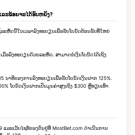
ແລະຂ້ອຍຈະໄດ້ຮັບຫຍັງ?
ຫັດນີ້ໃນເວລາລົງທະບຽນເພື່ອຮັບໂບນັດຕ້ອນຮັບທີ່ໃຫຍ່
 ເມື່ອລົງທະບຽນດ້ວຍລະຫັດ. ສາມາດຂໍເງິນໂບນັດໄດ້ເຖິງ
15 ນາທີຂອງການລົງທະບຽນເພື່ອຮັບໂບນັດເງິນຝາກ 125%.
0% ໂບ​ນັດ​ເງິນ​ຝາກ​ເປັນ​ມູນ​ຄ່າ​ສູງ​ເຖິງ $300 ຫຼື​ທຽບ​ເທົ່າ​
09 ແລະເວັບໄຊທ໌ຂອງຕົນຢູ່ທີ່ MostBet.com ດໍາເນີນການ