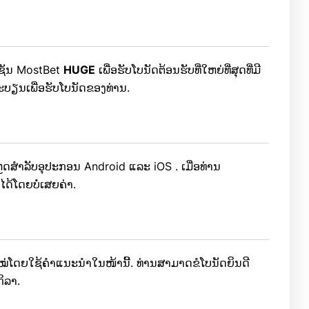
ມຊັນ MostBet
HUGE
ເພື່ອຮັບໂບນັດຕ້ອນຮັບທີ່ໃຫຍ່ທີ່ສຸດທີ່ມີ
ະບຽນເພື່ອຮັບໂບນັດຂອງທ່ານ.
ຼດສຳລັບອຸປະກອນ Android ແລະ iOS . ເມື່ອທ່ານ
້ໂດຍບໍ່ເສຍຄ່າ.
ີໃໝ່ໂດຍໃຊ້ຄຳແນະນຳໃນໜ້ານີ້. ທ່ານສາມາດຂໍໂບນັດຍິນດີ
ກິລາ.