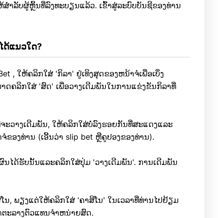
ສຳລັບຜູ້ຫຼິ້ນທີ່ລົງທະບຽນແລ້ວ. ເຂົ້າສູ່ລະບົບບັນຊີຂອງທ່ານ
 ໄດ້ແນວໃດ?
 , ໃຫ້ຄລິກໃສ່ 'ກິລາ' ຢູ່ເທິງສຸດຂອງຫນ້າຈໍເພື່ອເບິ່ງ
ຄລິກໃສ່ 'ສົດ' ເພື່ອວາງເດີມພັນໃນການແຂ່ງຂັນກິລາທີ່
ີ່ຈະວາງເດີມພັນ, ໃຫ້ຄລິກໃສ່ບໍ່ລົງຮອຍກັນທີ່ສະແດງແລະ
ອງທ່ານ (ເອີ້ນວ່າ slip bet ຫຼືຄູປອງຂອງທ່ານ).
ົນໄດ້ຮັບນັ້ນແລະຄລິກໃສ່ປຸ່ມ 'ວາງເດີມພັນ'. ການເດີມພັນ
ໂນ, ພຽງແຕ່ໃຫ້ຄລິກໃສ່ 'ຄາສິໂນ' ໃນເວລາທີ່ທ່ານໄປຢ້ຽມ
ະຕາຕະລາງຕົວແທນຈໍາຫນ່າຍສົດ.