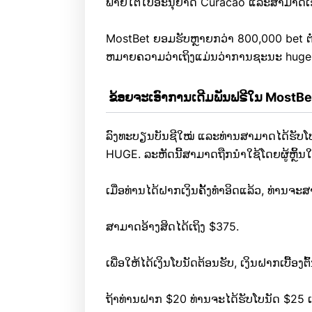
ພາຍໃຕ້ໃບອະນຸຍາດ Curacao ແລະສາມາດເຂົ້
MostBet ຍອມຮັບຫຼາຍກວ່າ 800,000 bet ຕໍ່ມ
ຫມາຍຄວາມວ່າເຖິງແມ່ນວ່າການຊະນະ huge ຈ
 ຂ້ອຍຈະເອົາການເດີມພັນຟຣີໃນ MostB
ລົງທະບຽນບັນຊີໃໝ່ ແລະທ່ານສາມາດໄດ້ຮັບໂ
HUGE. ລະຫັດນີ້ສາມາດຖືກນໍາໃຊ້ໂດຍຜູ້ຫຼິ້ນໃຫມ
ເມື່ອທ່ານໄດ້ຝາກເງິນຄັ້ງທຳອິດແລ້ວ, ທ່ານ
ສາມາດອ້າງສິດໄດ້ເຖິງ $375.
ເພື່ອໃຫ້ໄດ້ເງິນໂບນັດຕ້ອນຮັບ, ເງິນຝາກເບື້ອ
ຖ້າທ່ານຝາກ $20 ທ່ານຈະໄດ້ຮັບໂບນັດ $25 ເ