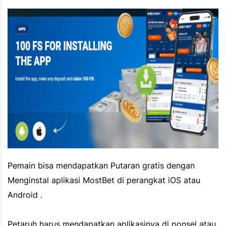
Pemain bisa mendapatkan Putaran gratis dengan
Menginstal aplikasi MostBet di perangkat iOS atau
Android .
Petaruh harus mendapatkan aplikasinya di ponsel atau