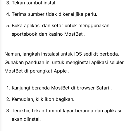
Tekan tombol instal.
Terima sumber tidak dikenal jika perlu.
Buka aplikasi dan setor untuk menggunakan
sportsbook dan kasino MostBet .
Namun, langkah instalasi untuk iOS sedikit berbeda.
Gunakan panduan ini untuk menginstal aplikasi seluler
MostBet di perangkat Apple .
Kunjungi beranda MostBet di browser Safari .
Kemudian, klik ikon bagikan.
Terakhir, tekan tombol layar beranda dan aplikasi
akan diinstal.