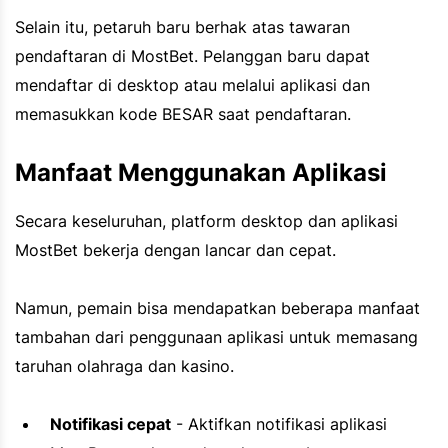
Selain itu, petaruh baru berhak atas tawaran
pendaftaran di MostBet. Pelanggan baru dapat
mendaftar di desktop atau melalui aplikasi dan
memasukkan kode BESAR saat pendaftaran.
Manfaat Menggunakan Aplikasi
Secara keseluruhan, platform desktop dan aplikasi
MostBet bekerja dengan lancar dan cepat.
Namun, pemain bisa mendapatkan beberapa manfaat
tambahan dari penggunaan aplikasi untuk memasang
taruhan olahraga dan kasino.
Notifikasi cepat
- Aktifkan notifikasi aplikasi