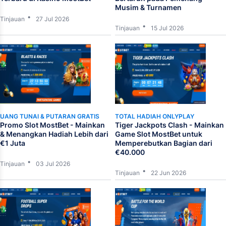
Musim & Turnamen
Tinjauan
27 Jul 2026
Tinjauan
15 Jul 2026
UANG TUNAI & PUTARAN GRATIS
TOTAL HADIAH ONLYPLAY
Promo Slot MostBet - Mainkan
Tiger Jackpots Clash - Mainkan
& Menangkan Hadiah Lebih dari
Game Slot MostBet untuk
€1 Juta
Memperebutkan Bagian dari
€40.000
Tinjauan
03 Jul 2026
Tinjauan
22 Jun 2026