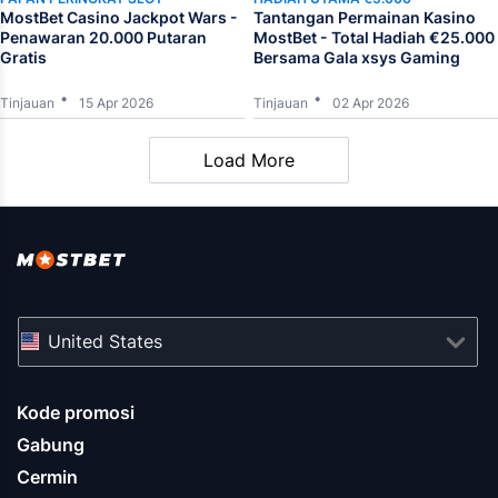
MostBet Casino Jackpot Wars -
Tantangan Permainan Kasino
Penawaran 20.000 Putaran
MostBet - Total Hadiah €25.000
Gratis
Bersama Gala xsys Gaming
Tinjauan
15 Apr 2026
Tinjauan
02 Apr 2026
Load More
United States
Kode promosi
Gabung
Cermin