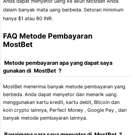
Anda dapat menyetor uang ke akun MostBet Anda
dalam banyak mata uang berbeda. Setoran minimum
hanya $1 atau 80 INR.
FAQ Metode Pembayaran  
MostBet 
 Metode pembayaran apa yang dapat saya 
gunakan di  MostBet  ?
MostBet menerima banyak metode pembayaran yang
berbeda. Anda dapat menyetor dan menarik uang
menggunakan kartu kredit, kartu debit, Bitcoin dan
koin crypto lainnya, Perfect Money , Google Pay , dan
banyak metode pembayaran lainnya.
 Bagaimana cara saya menyetor di  MostBet  ?