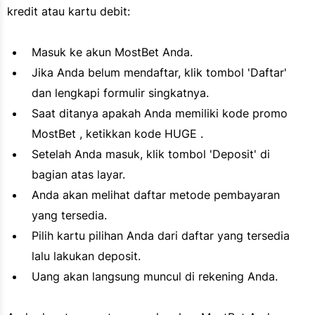
kredit atau kartu debit:
Masuk ke akun MostBet Anda.
Jika Anda belum mendaftar, klik tombol 'Daftar'
dan lengkapi formulir singkatnya.
Saat ditanya apakah Anda memiliki kode promo
MostBet , ketikkan kode HUGE .
Setelah Anda masuk, klik tombol 'Deposit' di
bagian atas layar.
Anda akan melihat daftar metode pembayaran
yang tersedia.
Pilih kartu pilihan Anda dari daftar yang tersedia
lalu lakukan deposit.
Uang akan langsung muncul di rekening Anda.