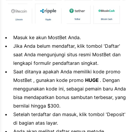
Masuk ke akun MostBet Anda.
Jika Anda belum mendaftar, klik tombol 'Daftar'
saat Anda mengunjungi situs resmi MostBet dan
lengkapi formulir pendaftaran singkat.
Saat ditanya apakah Anda memiliki kode promo
MostBet , gunakan kode promo
HUGE
. Dengan
menggunakan kode ini, sebagai pemain baru Anda
bisa mendapatkan bonus sambutan terbesar, yang
bernilai hingga $300.
Setelah terdaftar dan masuk, klik tombol 'Deposit'
di bagian atas layar.
Anda akan melihat daftar semua metode