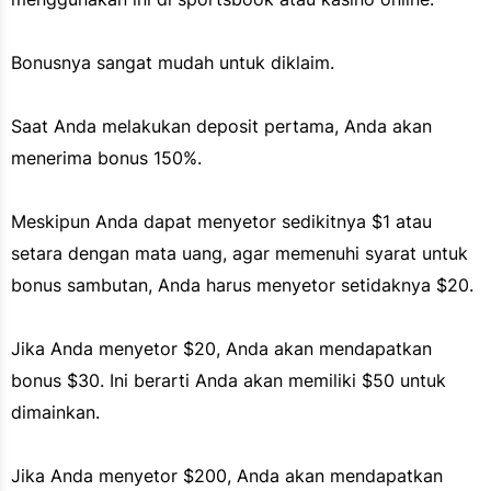
Bonusnya sangat mudah untuk diklaim.
Saat Anda melakukan deposit pertama, Anda akan
menerima bonus 150%.
Meskipun Anda dapat menyetor sedikitnya $1 atau
setara dengan mata uang, agar memenuhi syarat untuk
bonus sambutan, Anda harus menyetor setidaknya $20.
Jika Anda menyetor $20, Anda akan mendapatkan
bonus $30. Ini berarti Anda akan memiliki $50 untuk
dimainkan.
Jika Anda menyetor $200, Anda akan mendapatkan