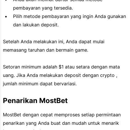
pembayaran yang tersedia.
Pilih metode pembayaran yang ingin Anda gunakan
dan lakukan deposit.
Setelah Anda melakukan ini, Anda dapat mulai
memasang taruhan dan bermain game.
Setoran minimum adalah $1 atau setara dengan mata
uang. Jika Anda melakukan deposit dengan crypto ,
jumlah minimum dapat bervariasi.
Penarikan MostBet
MostBet dengan cepat memproses setiap permintaan
penarikan yang Anda buat dan mudah untuk menarik