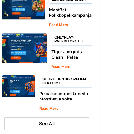
MostBet
kolikkopelikampanja
– pelaa ja voita yli
Read More
miljoona euroa
palkintoina
ONLYPLAY-
PALKINTOPOTTI
Tiger Jackpots
Clash – Pelaa
MostBet
Read More
kolikkopelejä ja
voita osuus 40 000
eurosta
SUURET KOLIKKOPELIEN
KERTOIMET
Pelaa kasinopelikoneita
MostBet ja voita
päivittäisiä
Read More
jalkapallosuperpalkintoja
See All