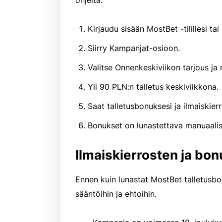
ohjeita.
Kirjaudu sisään MostBet -tilillesi tai 
Siirry Kampanjat-osioon.
Valitse Onnenkeskiviikon tarjous ja
Yli 90 PLN:n talletus keskiviikkona.
Saat talletusbonuksesi ja ilmaiskierr
Bonukset on lunastettava manuaalis
Ilmaiskierrosten ja bo
Ennen kuin lunastat MostBet talletusbo
sääntöihin ja ehtoihin.