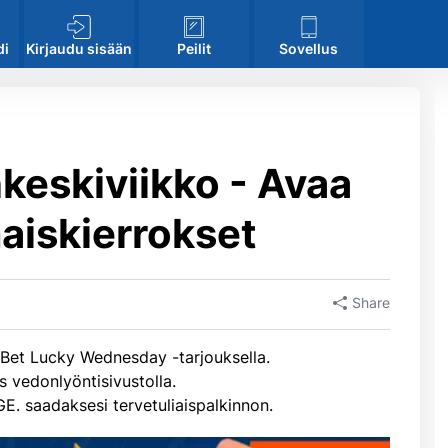
di
Kirjaudu sisään
Peilit
Sovellus
eskiviikko - Avaa
maiskierrokset
Share
stBet Lucky Wednesday -tarjouksella.
s vedonlyöntisivustolla.
 saadaksesi tervetuliaispalkinnon.