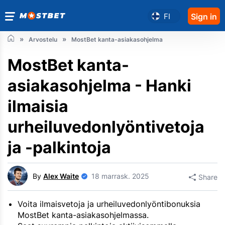
FI
Sign in
Arvostelu
MostBet kanta-asiakasohjelma
MostBet kanta-
asiakasohjelma - Hanki
ilmaisia
urheiluvedonlyöntivetoja
ja -palkintoja
By
Alex Waite
18 marrask. 2025
Share
Voita ilmaisvetoja ja urheiluvedonlyöntibonuksia
MostBet kanta-asiakasohjelmassa.