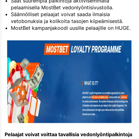
Saat suurempia palkintoja aktiivisemmalla
pelaamisella MostBet vedonlyöntisivustolla.
Säännölliset pelaajat voivat saada ilmaisia
vetobonuksia ja kolikoita tasojen kiipeämisestä.
MostBet kampanjakoodi uusille pelaajille on HUGE.
Pelaajat voivat voittaa tavallisia vedonlyöntipalkintoja