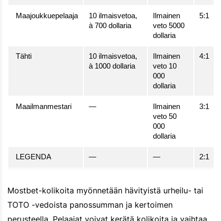
Maajoukkuepelaaja
10 ilmaisvetoa,
Ilmainen
5:1
à 700 dollaria
veto 5000
dollaria
Tähti
10 ilmaisvetoa,
Ilmainen
4:1
à 1000 dollaria
veto 10
000
dollaria
Maailmanmestari
—
Ilmainen
3:1
veto 50
000
dollaria
LEGENDA
—
—
2:1
Mostbet-kolikoita myönnetään hävityistä urheilu- tai
TOTO -vedoista panossumman ja kertoimen
perusteella. Pelaajat voivat kerätä kolikoita ja vaihtaa