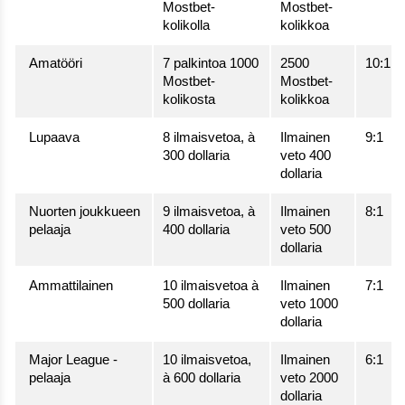
Mostbet-
Mostbet-
kolikolla
kolikkoa
Amatööri
7 palkintoa 1000
2500
10:1
Mostbet-
Mostbet-
kolikosta
kolikkoa
Lupaava
8 ilmaisvetoa, à
Ilmainen
9:1
300 dollaria
veto 400
dollaria
Nuorten joukkueen
9 ilmaisvetoa, à
Ilmainen
8:1
pelaaja
400 dollaria
veto 500
dollaria
Ammattilainen
10 ilmaisvetoa à
Ilmainen
7:1
500 dollaria
veto 1000
dollaria
Major League -
10 ilmaisvetoa,
Ilmainen
6:1
pelaaja
à 600 dollaria
veto 2000
dollaria