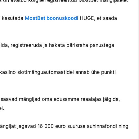
a kasutada
MostBet boonuskoodi
HUGE, et saada
ida, registreeruda ja hakata pärisraha panustega
 kasiino slotimänguautomaatidel annab ühe punkti
t saavad mängijad oma edusamme reaalajas jälgida,
l.
t mängijat jagavad 16 000 euro suuruse auhinnafondi ning