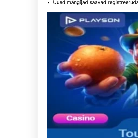
Uued mängijad saavad registreeru