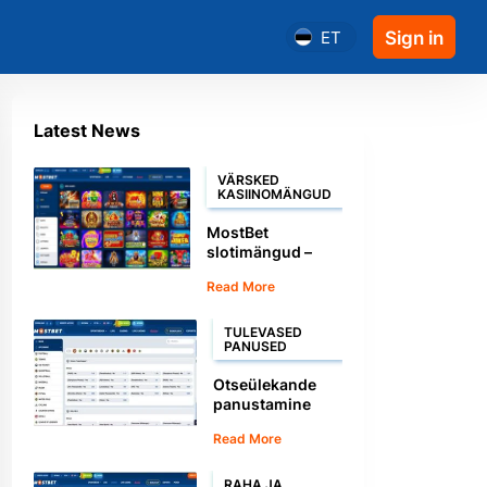
ET
Sign in
Latest News
VÄRSKED
KASIINOMÄNGUD
MostBet
slotimängud –
avastage uusimad
Read More
mängud MostBet
kasiinos
TULEVASED
PANUSED
Otseülekande
panustamine
MostBet -
Read More
panusta hooaja
ja turniiri
võitjatele
RAHA JA