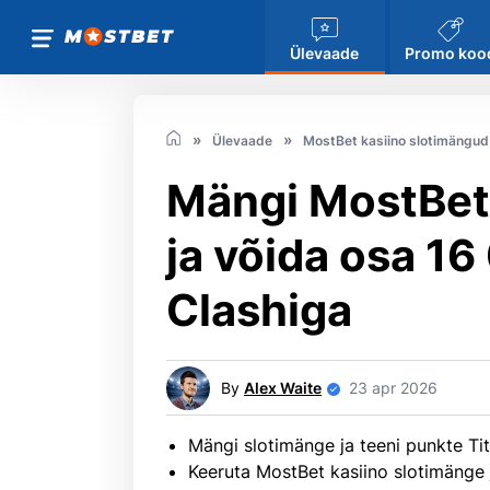
Ülevaade
Promo koo
Ülevaade
MostBet kasiino slotimängud
Mängi MostBet 
ja võida osa 16
Clashiga
By
Alex Waite
23 apr 2026
Mängi slotimänge ja teeni punkte Tit
Keeruta MostBet kasiino slotimänge 