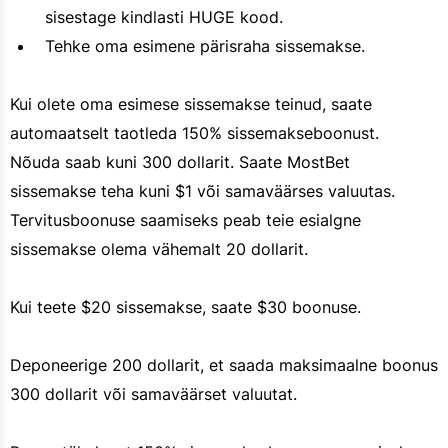
sisestage kindlasti HUGE kood.
Tehke oma esimene pärisraha sissemakse.
Kui olete oma esimese sissemakse teinud, saate
automaatselt taotleda 150% sissemakseboonust.
Nõuda saab kuni 300 dollarit. Saate MostBet
sissemakse teha kuni $1 või samaväärses valuutas.
Tervitusboonuse saamiseks peab teie esialgne
sissemakse olema vähemalt 20 dollarit.
Kui teete $20 sissemakse, saate $30 boonuse.
Deponeerige 200 dollarit, et saada maksimaalne boonus
300 dollarit või samaväärset valuutat.