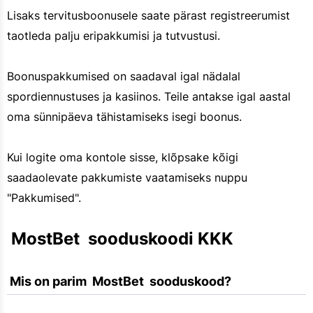
Lisaks tervitusboonusele saate pärast registreerumist
taotleda palju eripakkumisi ja tutvustusi.
Boonuspakkumised on saadaval igal nädalal
spordiennustuses ja kasiinos. Teile antakse igal aastal
oma sünnipäeva tähistamiseks isegi boonus.
Kui logite oma kontole sisse, klõpsake kõigi
saadaolevate pakkumiste vaatamiseks nuppu
"Pakkumised".
 MostBet  sooduskoodi KKK
 Mis on parim  MostBet  sooduskood?