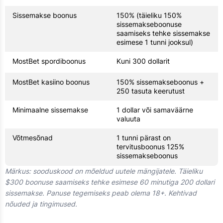
Sissemakse boonus
150% (täieliku 150%
sissemakseboonuse
saamiseks tehke sissemakse
esimese 1 tunni jooksul)
MostBet spordiboonus
Kuni 300 dollarit
MostBet kasiino boonus
150% sissemakseboonus +
250 tasuta keerutust
Minimaalne sissemakse
1 dollar või samaväärne
valuuta
Võtmesõnad
1 tunni pärast on
tervitusboonus 125%
sissemakseboonus
Märkus: sooduskood on mõeldud uutele mängijatele. Täieliku
$300 boonuse saamiseks tehke esimese 60 minutiga 200 dollari
sissemakse. Panuse tegemiseks peab olema 18+. Kehtivad
nõuded ja tingimused.