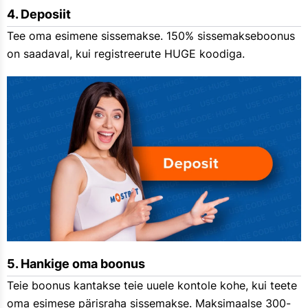
Deposiit
Tee oma esimene sissemakse. 150% sissemakseboonus
on saadaval, kui registreerute HUGE koodiga.
Hankige oma boonus
Teie boonus kantakse teie uuele kontole kohe, kui teete
oma esimese pärisraha sissemakse. Maksimaalse 300-