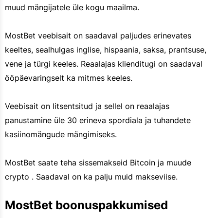
muud mängijatele üle kogu maailma.
MostBet veebisait on saadaval paljudes erinevates
keeltes, sealhulgas inglise, hispaania, saksa, prantsuse,
vene ja türgi keeles. Reaalajas klienditugi on saadaval
ööpäevaringselt ka mitmes keeles.
Veebisait on litsentsitud ja sellel on reaalajas
panustamine üle 30 erineva spordiala ja tuhandete
kasiinomängude mängimiseks.
MostBet saate teha sissemakseid Bitcoin ja muude
crypto . Saadaval on ka palju muid makseviise.
MostBet boonuspakkumised