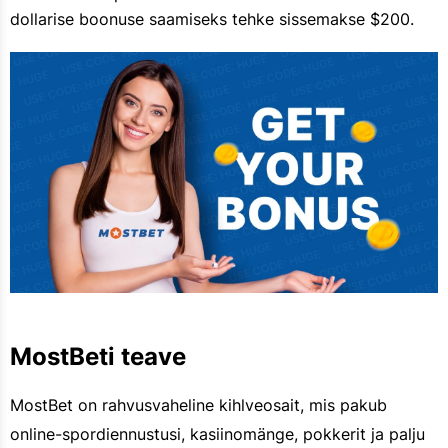
dollarise boonuse saamiseks tehke sissemakse $200.
MostBeti teave
MostBet on rahvusvaheline kihlveosait, mis pakub
online-spordiennustusi, kasiinomänge, pokkerit ja palju