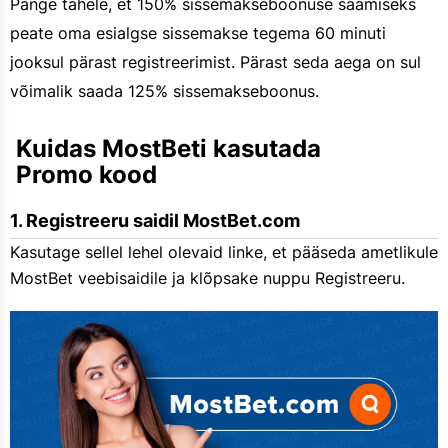
Pange tähele, et 150% sissemakseboonuse saamiseks
peate oma esialgse sissemakse tegema 60 minuti
jooksul pärast registreerimist. Pärast seda aega on sul
võimalik saada 125% sissemakseboonus.
 Kuidas MostBeti kasutada
 Promo kood
Registreeru saidil MostBet.com
Kasutage sellel lehel olevaid linke, et pääseda ametlikule
MostBet veebisaidile ja klõpsake nuppu Registreeru.