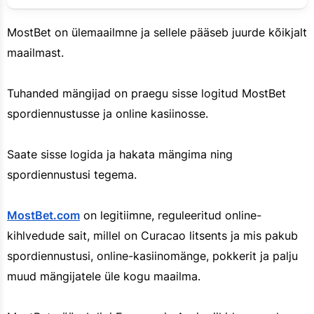
MostBet on ülemaailmne ja sellele pääseb juurde kõikjalt
maailmast.
Tuhanded mängijad on praegu sisse logitud MostBet
spordiennustusse ja online kasiinosse.
Saate sisse logida ja hakata mängima ning
spordiennustusi tegema.
MostBet.com
on legitiimne, reguleeritud online-
kihlvedude sait, millel on Curacao litsents ja mis pakub
spordiennustusi, online-kasiinomänge, pokkerit ja palju
muud mängijatele üle kogu maailma.