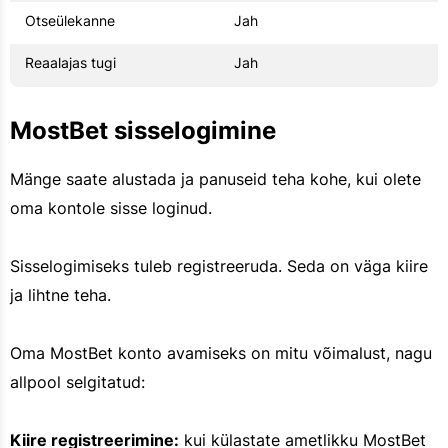
Otseülekanne
Jah
Reaalajas tugi
Jah
MostBet sisselogimine
Mänge saate alustada ja panuseid teha kohe, kui olete
oma kontole sisse loginud.
Sisselogimiseks tuleb registreeruda. Seda on väga kiire
ja lihtne teha.
Oma MostBet konto avamiseks on mitu võimalust, nagu
allpool selgitatud:
Kiire registreerimine:
kui külastate ametlikku MostBet