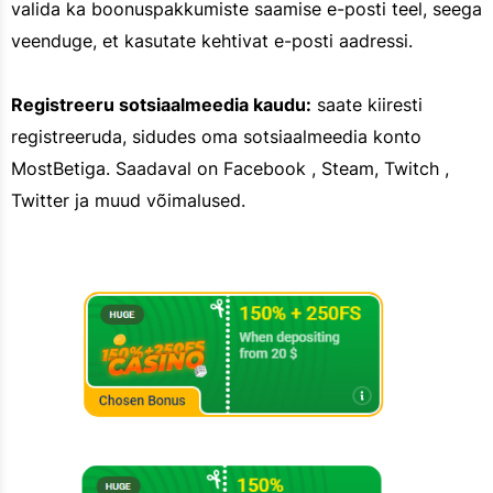
valida ka boonuspakkumiste saamise e-posti teel, seega
veenduge, et kasutate kehtivat e-posti aadressi.
Registreeru sotsiaalmeedia kaudu:
saate kiiresti
registreeruda, sidudes oma sotsiaalmeedia konto
MostBetiga. Saadaval on Facebook , Steam, Twitch ,
Twitter ja muud võimalused.