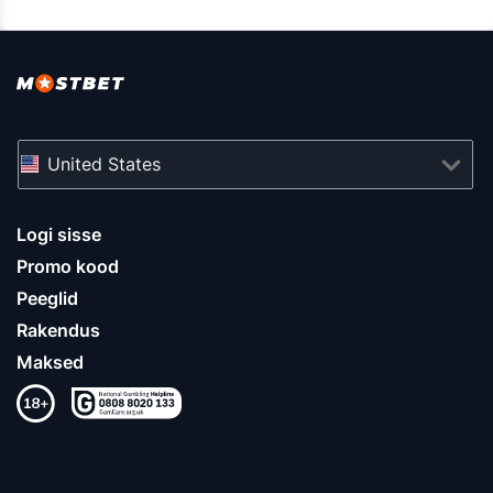
United States
Logi sisse
Promo kood
Peeglid
Rakendus
Maksed