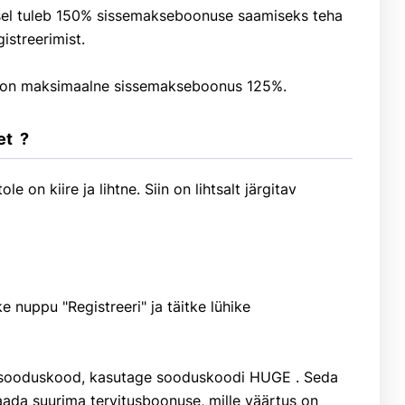
isel tuleb 150% sissemakseboonuse saamiseks teha
istreerimist.
t, on maksimaalne sissemakseboonus 125%.
t  ?
on kiire ja lihtne. Siin on lihtsalt järgitav
e nuppu "Registreeri" ja täitke lühike
Bet sooduskood, kasutage sooduskoodi HUGE . Seda
ada suurima tervitusboonuse, mille väärtus on