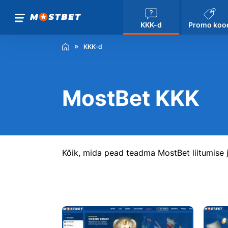
KKK-d
Promo koo
KKK-d
MostBet KKK
Kõik, mida pead teadma MostBet liitumise j