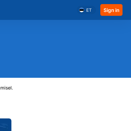
ET
Sign in
misel.