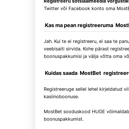
Registreeru sotsiaalmeedia võrgustik
Twitter või Facebook konto oma Most
 Kas ma pean registreeruma  Most
Jah. Kui te ei registreeru, ei saa te p
veebisaiti sirvida. Kohe pärast registr
boonuspakkumisi ja välja võtta oma võ
 Kuidas saada  MostBet  registre
Registreeruge sellel lehel kirjeldatud v
kasiinoboonuse.
MostBet sooduskood HUGE võimaldab u
boonuspakkumist.