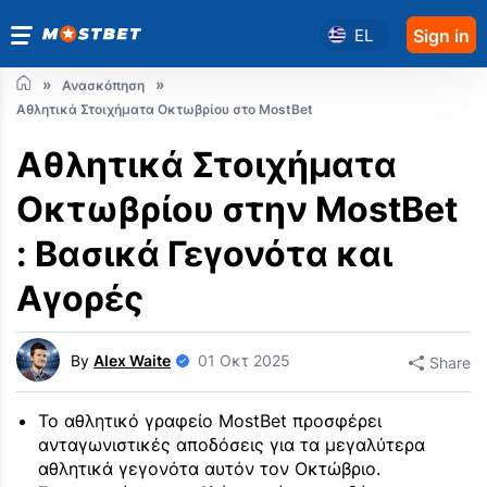
EL
Sign in
Ανασκόπηση
Αθλητικά Στοιχήματα Οκτωβρίου στο MostBet
Αθλητικά Στοιχήματα
Οκτωβρίου στην MostBet
: Βασικά Γεγονότα και
Αγορές
By
Alex Waite
01 Οκτ 2025
Share
Το αθλητικό γραφείο MostBet προσφέρει
ανταγωνιστικές αποδόσεις για τα μεγαλύτερα
αθλητικά γεγονότα αυτόν τον Οκτώβριο.