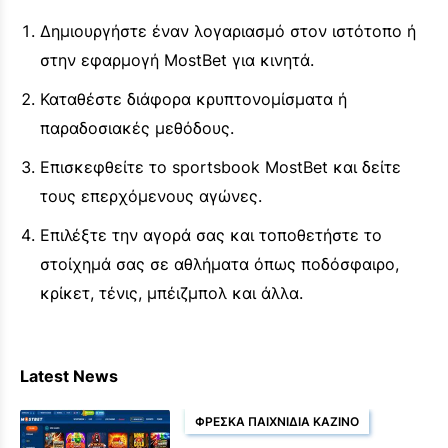
Δημιουργήστε έναν λογαριασμό στον ιστότοπο ή
στην εφαρμογή MostBet για κινητά.
Καταθέστε διάφορα κρυπτονομίσματα ή
παραδοσιακές μεθόδους.
Επισκεφθείτε το sportsbook MostBet και δείτε
τους επερχόμενους αγώνες.
Επιλέξτε την αγορά σας και τοποθετήστε το
στοίχημά σας σε αθλήματα όπως ποδόσφαιρο,
κρίκετ, τένις, μπέιζμπολ και άλλα.
Latest News
ΦΡΈΣΚΑ ΠΑΙΧΝΊΔΙΑ ΚΑΖΊΝΟ