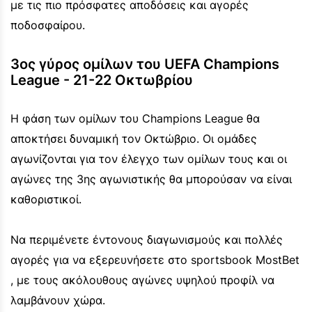
με τις πιο πρόσφατες αποδόσεις και αγορές
ποδοσφαίρου.
3ος γύρος ομίλων του UEFA Champions
League - 21-22 Οκτωβρίου
Η φάση των ομίλων του Champions League θα
αποκτήσει δυναμική τον Οκτώβριο. Οι ομάδες
αγωνίζονται για τον έλεγχο των ομίλων τους και οι
αγώνες της 3ης αγωνιστικής θα μπορούσαν να είναι
καθοριστικοί.
Να περιμένετε έντονους διαγωνισμούς και πολλές
αγορές για να εξερευνήσετε στο sportsbook MostBet
, με τους ακόλουθους αγώνες υψηλού προφίλ να
λαμβάνουν χώρα.