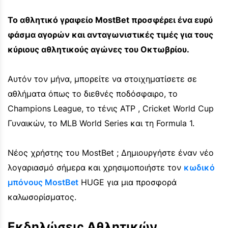
Το αθλητικό γραφείο MostBet προσφέρει ένα ευρύ
φάσμα αγορών και ανταγωνιστικές τιμές για τους
κύριους αθλητικούς αγώνες του Οκτωβρίου.
Αυτόν τον μήνα, μπορείτε να στοιχηματίσετε σε
αθλήματα όπως το διεθνές ποδόσφαιρο, το
Champions League, το τένις ATP , Cricket World Cup
Γυναικών, το MLB World Series και τη Formula 1.
Νέος χρήστης του MostBet ; Δημιουργήστε έναν νέο
λογαριασμό σήμερα και χρησιμοποιήστε τον
κωδικό
μπόνους MostBet
HUGE για μια προσφορά
καλωσορίσματος.
Εκδηλώσεις Αθλητικών