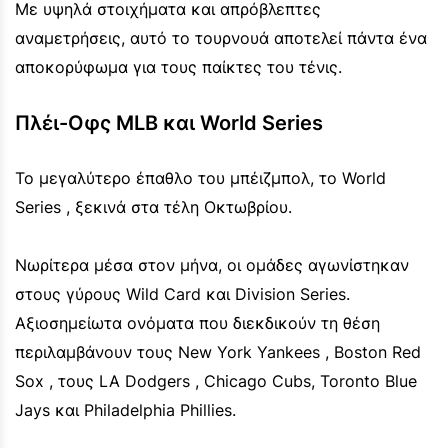
Με υψηλά στοιχήματα και απρόβλεπτες
αναμετρήσεις, αυτό το τουρνουά αποτελεί πάντα ένα
αποκορύφωμα για τους παίκτες του τένις.
Πλέι-Οφς MLB και World Series
Το μεγαλύτερο έπαθλο του μπέιζμπολ, το World
Series , ξεκινά στα τέλη Οκτωβρίου.
Νωρίτερα μέσα στον μήνα, οι ομάδες αγωνίστηκαν
στους γύρους Wild Card και Division Series.
Αξιοσημείωτα ονόματα που διεκδικούν τη θέση
περιλαμβάνουν τους New York Yankees , Boston Red
Sox , τους LA Dodgers , Chicago Cubs, Toronto Blue
Jays και Philadelphia Phillies.