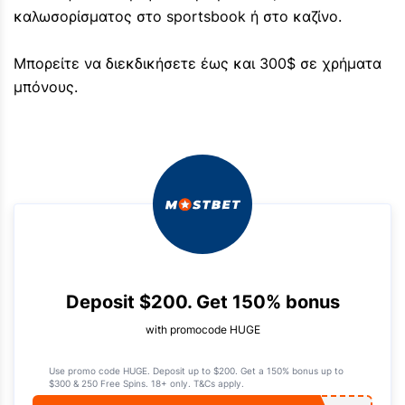
καλωσορίσματος στο sportsbook ή στο καζίνο.
Μπορείτε να διεκδικήσετε έως και 300$ σε χρήματα
μπόνους.
Deposit $200. Get 150% bonus
with promocode HUGE
Use promo code HUGE. Deposit up to $200. Get a 150% bonus up to
$300 & 250 Free Spins. 18+ only.
T&Cs
apply.