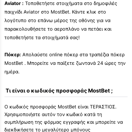
Aviator :
Τοποθετήστε στοιχήματα στο δημοφιλές
παιχνίδι Aviator στο MostBet. Κάντε κλικ στο
λογότυπο στο επάνω μέρος της οθόνης για να
παρακολουθήσετε το αεροπλάνο να πετάει και
τοποθετήστε τα στοιχήματά σας!
Πόκερ:
Απολαύστε online πόκερ στα τραπέζια πόκερ
MostBet . Μπορείτε να παίξετε ζωντανά 24 ώρες την
ημέρα.
 Τι είναι ο κωδικός προσφοράς MostBet ;
Ο κωδικός προσφοράς MostBet είναι ΤΕΡΑΣΤΙΟΣ.
Χρησιμοποιήστε αυτόν τον κωδικό κατά τη
συμπλήρωση της φόρμας εγγραφής και μπορείτε να
διεκδικήσετε το μεγαλύτερο μπόνους