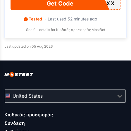
Get Code
XXXXX
Tested
Last used 52 minutes ago
See full details for Κωδικός προσφοράς MostBet
Last updated on 05 Aug 2026
United States
Κωδικός προσφοράς
Σύνδεση