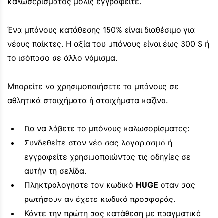
καλωσορίσματος μόλις εγγραφείτε.
Ένα μπόνους κατάθεσης 150% είναι διαθέσιμο για
νέους παίκτες. Η αξία του μπόνους είναι έως 300 $ ή
το ισόποσο σε άλλο νόμισμα.
Μπορείτε να χρησιμοποιήσετε το μπόνους σε
αθλητικά στοιχήματα ή στοιχήματα καζίνο.
Για να λάβετε το μπόνους καλωσορίσματος:
Συνδεθείτε στον νέο σας λογαριασμό ή
εγγραφείτε χρησιμοποιώντας τις οδηγίες σε
αυτήν τη σελίδα.
Πληκτρολογήστε τον κωδικό
HUGE
όταν σας
ρωτήσουν αν έχετε κωδικό προσφοράς.
Κάντε την πρώτη σας κατάθεση με πραγματικά