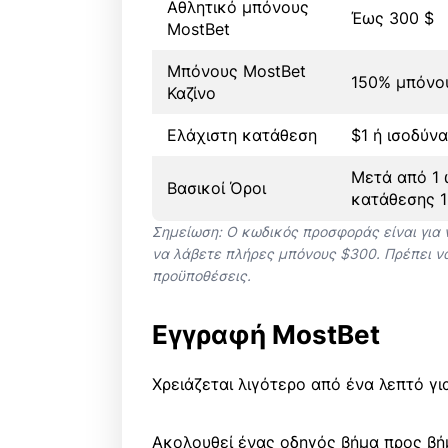
Αθλητικό μπόνους
Έως 300 $
MostBet
Μπόνους MostBet
150% μπόνο
Καζίνο
Ελάχιστη κατάθεση
$1 ή ισοδύν
Μετά από 1 
Βασικοί Όροι
κατάθεσης 
Σημείωση: Ο κωδικός προσφοράς είναι για 
να λάβετε πλήρες μπόνους $300. Πρέπει να 
προϋποθέσεις.
Εγγραφή MostBet
Χρειάζεται λιγότερο από ένα λεπτό γι
Ακολουθεί ένας οδηγός βήμα προς βή