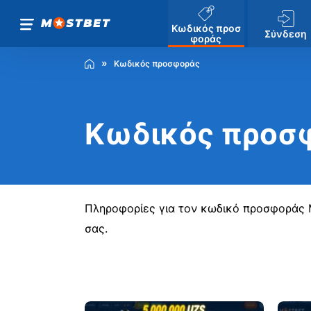
Κωδικός προσ
Σύνδεση
φοράς
Κωδικός προσφοράς
Κωδικός προσφ
Πληροφορίες για τον κωδικό προσφοράς 
σας.