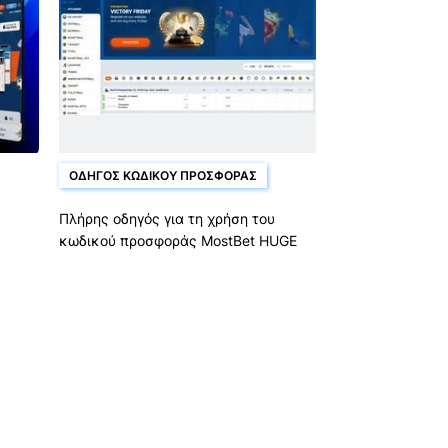
ΟΔΗΓΌΣ ΚΩΔΙΚΟΎ ΠΡΟΣΦΟΡΆΣ
Πλήρης οδηγός για τη χρήση του
κωδικού προσφοράς MostBet HUGE