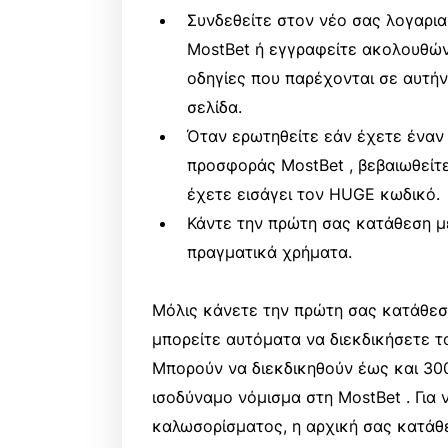
Συνδεθείτε στον νέο σας λογαρι
MostBet ή εγγραφείτε ακολουθών
οδηγίες που παρέχονται σε αυτήν
σελίδα.
Όταν ερωτηθείτε εάν έχετε έναν
προσφοράς MostBet , βεβαιωθείτε
έχετε εισάγει τον HUGE κωδικό.
Κάντε την πρώτη σας κατάθεση μ
πραγματικά χρήματα.
Μόλις κάνετε την πρώτη σας κατάθεσ
μπορείτε αυτόματα να διεκδικήσετε 
Μπορούν να διεκδικηθούν έως και 300
ισοδύναμο νόμισμα στη MostBet . Για 
καλωσορίσματος, η αρχική σας κατάθε