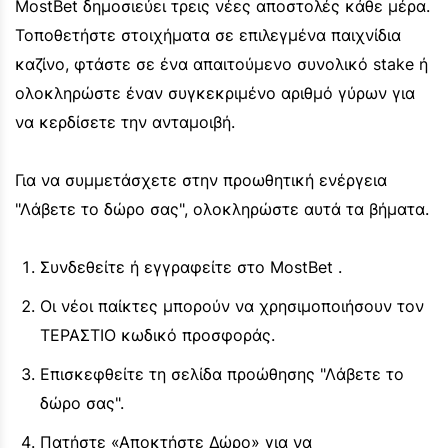
MostBet δημοσιεύει τρεις νέες αποστολές κάθε μέρα.
Τοποθετήστε στοιχήματα σε επιλεγμένα παιχνίδια
καζίνο, φτάστε σε ένα απαιτούμενο συνολικό stake ή
ολοκληρώστε έναν συγκεκριμένο αριθμό γύρων για
να κερδίσετε την ανταμοιβή.
Για να συμμετάσχετε στην προωθητική ενέργεια
"Λάβετε το δώρο σας", ολοκληρώστε αυτά τα βήματα.
Συνδεθείτε ή εγγραφείτε στο MostBet .
Οι νέοι παίκτες μπορούν να χρησιμοποιήσουν τον
ΤΕΡΑΣΤΙΟ κωδικό προσφοράς.
Επισκεφθείτε τη σελίδα προώθησης "Λάβετε το
δώρο σας".
Πατήστε «Αποκτήστε Δώρο» για να